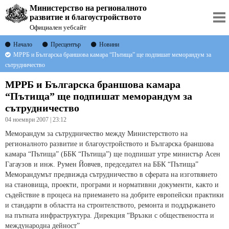
Министерство на регионалното
развитие и благоустройството
Официален уебсайт
Начало
Пресцентър
Новини
МРРБ и Българска браншова камара “Пътища” ще подпишат меморандум за
сътрудничество
МРРБ и Българска браншова камара
“Пътища” ще подпишат меморандум за
сътрудничество
04 ноември 2007 | 23:12
Меморандум за сътрудничество между Министерството на
регионалното развитие и благоустройството и Българска браншова
камара “Пътища” (ББК “Пътища”) ще подпишат утре министър Асен
Гагаузов и инж. Румен Йовчев, председател на ББК “Пътища”
Меморандумът предвижда сътрудничество в сферата на изготвянето
на становища, проекти, програми и нормативни документи, както и
съдействие в процеса на приемането на добрите европейски практики
и стандарти в областта на строителството, ремонта и поддържането
на пътната инфраструктура. Дирекция “Връзки с обществеността и
международна дейност”