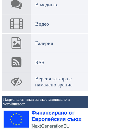
В медиите
Видео
Галерия
RSS
Версия за хора с
намалено зрение
Национален план за възстановяване и
устойчивост