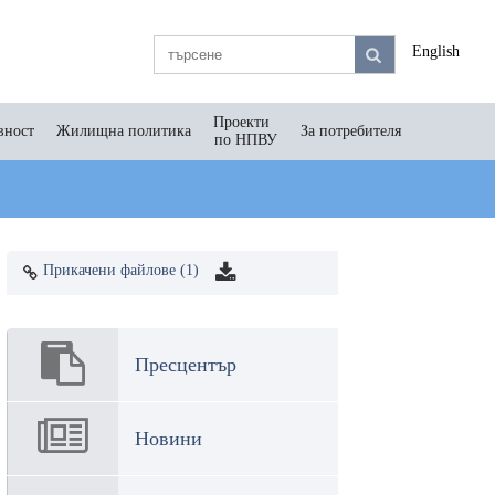
English
Проекти
вност
Жилищна политика
За потребителя
по НПВУ
Прикачени файлове (1)
Пресцентър
Новини