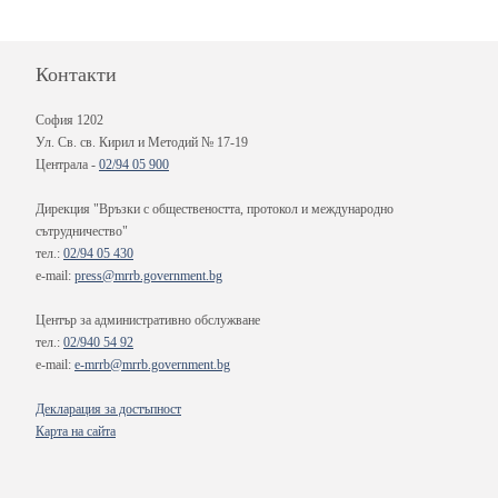
Контакти
София 1202
Ул. Св. св. Кирил и Методий № 17-19
Централа -
02/94 05 900
Дирекция "Връзки с обществеността, протокол и международно
сътрудничество"
тел.:
02/94 05 430
e-mail:
press@mrrb.government.bg
Център за административно обслужване
тел.:
02/940 54 92
e-mail:
e-mrrb@mrrb.government.bg
Декларация за достъпност
Карта на сайта