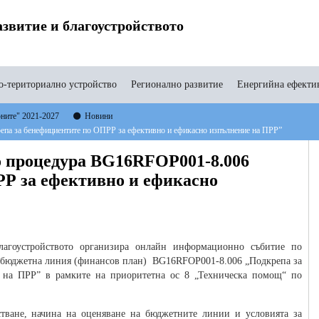
звитие и благоустройството
-териториално устройство
Регионално развитие
Енергийна ефекти
оните" 2021-2027
Новини
а за бенефициентите по ОПРР за ефективно и ефикасно изпълнение на ПРР”
 процедура BG16RFOP001-8.006
РР за ефективно и ефикасно
благоустройството организира онлайн информационно събитие по
з бюджетна линия (финансов план) BG16RFOP001-8.006 „Подкрепа за
 на ПРР” в рамките на приоритетна ос 8 „Техническа помощ“ по
стване, начина на оценяване на бюджетните линии и условията за