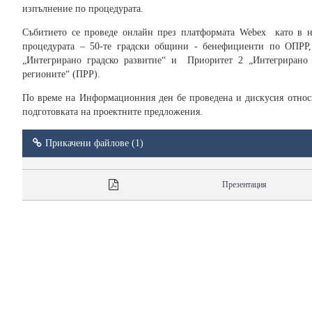
изпълнение по процедурата.
Събитието се проведе онлайн през платформата Webex като в н
процедурата – 50-те градски общини - бенефициенти по ОПРР
„Интегрирано градско развитие“ и Приоритет 2 „Интегрирано 
регионите“ (ПРР).
По време на Информационния ден бе проведена и дискусия относ
подготовката на проектните предложения.
Прикачени файлове (1)
Презентация