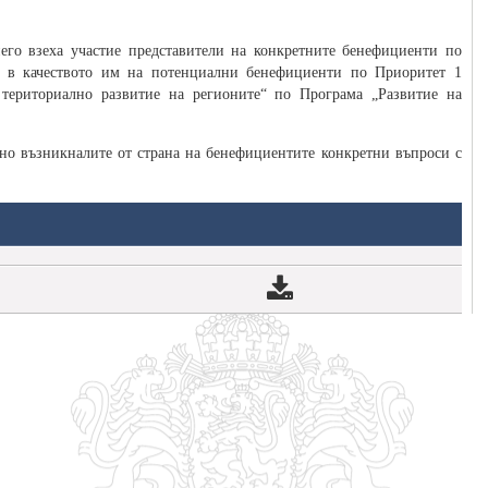
его взеха участие представители на конкретните бенефициенти по
, в качеството им на потенциални бенефициенти по Приоритет 1
териториално развитие на регионите“ по Програма „Развитие на
но възникналите от страна на бенефициентите конкретни въпроси с