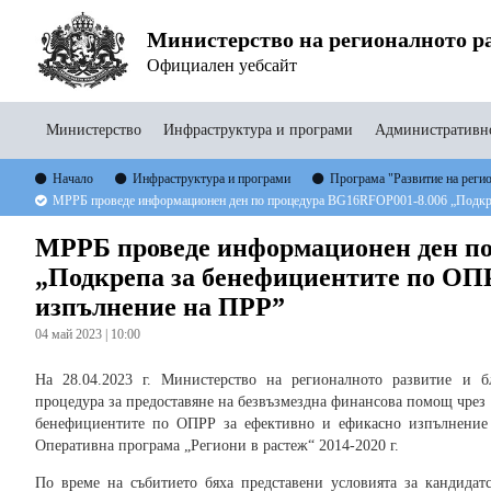
Министерство на регионалното ра
Официален уебсайт
Министерство
Инфраструктура и програми
Административно
Начало
Инфраструктура и програми
Програма "Развитие на реги
МРРБ проведе информационен ден по процедура BG16RFOP001-8.006 „Подкреп
МРРБ проведе информационен ден по
„Подкрепа за бенефициентите по ОП
изпълнение на ПРР”
04 май 2023 | 10:00
На 28.04.2023 г. Министерство на регионалното развитие и 
процедура за предоставяне на безвъзмездна финансова помощ чре
бенефициентите по ОПРР за ефективно и ефикасно изпълнение
Оперативна програма „Региони в растеж“ 2014-2020 г.
По време на събитието бяха представени условията за кандидат