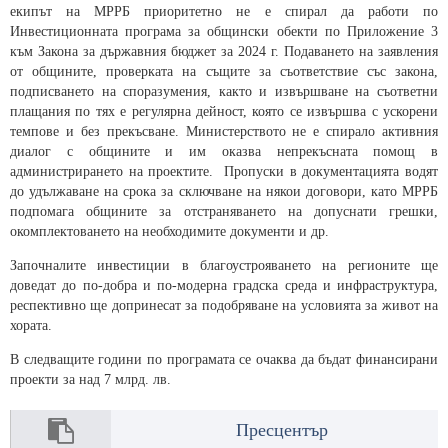
екипът на МРРБ приоритетно не е спирал да работи по
Инвестиционната програма за общински обекти по Приложение 3
към Закона за държавния бюджет за 2024 г. Подаването на заявления
от общините, проверката на същите за съответствие със закона,
подписването на споразумения, както и извършване на съответни
плащания по тях е регулярна дейност, която се извършва с ускорени
темпове и без прекъсване. Министерството не е спирало активния
диалог с общините и им оказва непрекъсната помощ в
администрирането на проектите. Пропуски в документацията водят
до удължаване на срока за сключване на някои договори, като МРРБ
подпомага общините за отстраняването на допуснати грешки,
окомплектоването на необходимите документи и др.
Започналите инвестиции в благоустрояването на регионите ще
доведат до по-добра и по-модерна градска среда и инфраструктура,
респективно ще допринесат за подобряване на условията за живот на
хората.
В следващите години по програмата се очаква да бъдат финансирани
проекти за над 7 млрд. лв.
Пресцентър