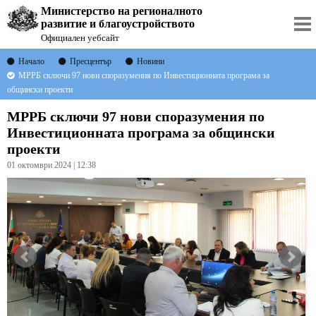
Министерство на регионалното
развитие и благоустройството
Официален уебсайт
Начало
Пресцентър
Новини
МРРБ сключи 97 нови споразумения по Инвестиционната програма за
общински проекти
МРРБ сключи 97 нови споразумения по
Инвестиционната програма за общински
проекти
01 октомври 2024 | 12:38