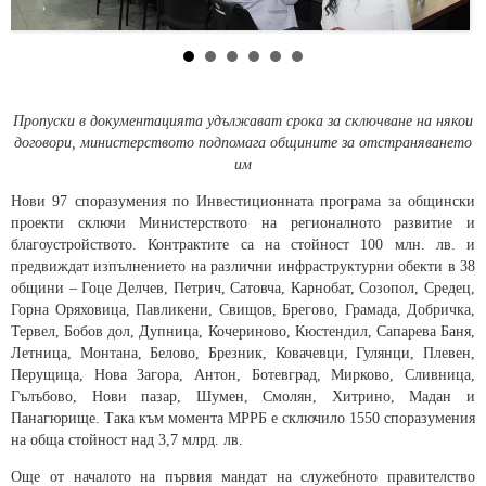
Пропуски в документацията удължават срока за сключване на някои
договори, министерството подпомага общините за отстраняването
им
Нови 97 споразумения по Инвестиционната програма за общински
проекти сключи Министерството на регионалното развитие и
благоустройството. Контрактите са на стойност 100 млн. лв. и
предвиждат изпълнението на различни инфраструктурни обекти в 38
общини – Гоце Делчев, Петрич, Сатовча, Карнобат, Созопол, Средец,
Горна Оряховица, Павликени, Свищов, Брегово, Грамада, Добричка,
Тервел, Бобов дол, Дупница, Кочериново, Кюстендил, Сапарева Баня,
Летница, Монтана, Белово, Брезник, Ковачевци, Гулянци, Плевен,
Перущица, Нова Загора, Антон, Ботевград, Мирково, Сливница,
Гълъбово, Нови пазар, Шумен, Смолян, Хитрино, Мадан и
Панагюрище. Така към момента МРРБ е сключило 1550 споразумения
на обща стойност над 3,7 млрд. лв.
Още от началото на първия мандат на служебното правителство