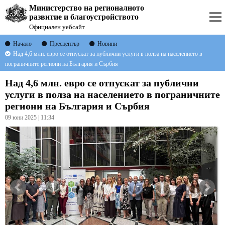
Министерство на регионалното
развитие и благоустройството
Официален уебсайт
Начало
Пресцентър
Новини
Над 4,6 млн. евро се отпускат за публични услуги в полза на населението в
пограничните региони на България и Сърбия
Над 4,6 млн. евро се отпускат за публични
услуги в полза на населението в пограничните
региони на България и Сърбия
09 юни 2025 | 11:34