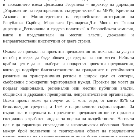
в заседанието взеха Десислава Георгиева – директор на дирекция
„Управление на териториалното сътрудничество“ на МРРБ, Кристина
Аскович от Министерството на европейските интеграции на
Република Сърбия, Маргарита Грънчарска-Дьо Мюнк от Главна
дирекция „Регионална и градска политика“ в Европейската комисия,
както и представители на местни власти, държавни и
неправителствени институции от двете страни.
Очаква се приемът на проектни предложения по поканата за услуги
от общ интерес да бъде обявен до средата на юни месец. Нейната
крайна цел е да се подберат и подкрепят проектни предложения,
които да подобрят благосъстоянието на гражданите и устойчивото
развитие на трансграничния регион в широк кръг от сектори,
съобразени с конкретни териториални нужди. Проекти ще могат да
подават национални, регионални или местни публични власти,
общински и държавни предприятия, неправителствени организации.
Всеки проект може да получи до 1 млн. евро, от които 85% са
безвъзмездни средства, а 15% е националното съфинансиране. За
първи път в оценката на проектните предложения ще се приложи
специално разработен индекс за оценка на въздействието. Неговата
цел е да гарантира справедлив и икономически обоснован баланс
между брой ползватели и териториален обхват на предлаганите