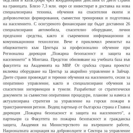
бедствия и катастрофи чрез координирани действия от двете страни
на границата. Близо 7,3 млн. евро се инвестират в доставка на нова
специализирана техника, обучения на спасителни екипи и
доброволчески формирования, съвместни тренировки и подготовка
на населението. С осигуреното финансиране ще бъдат доставени 26
специализирани автомобила, спасително оборудване, лични
предпазни средства, както и съвременни информационни и
комуникационни технологии. Вече е приключил ремонтът на
общежитието към Центъра за професионално обучение при
Регионална дирекция „Пожарна безопасност и защита на
населението“ в Монтана. Предстои обновяване на учебната база във
факултета на Академията на МВР. От сръбска страна проектът
включва оборудване на Център за аварийно управление в Зайчар.
Двете страни провеждат и теренни обучения на населението, сесии за
оперативно управление, както и специализирани обучения за
спасителни интервенции в тунели. Разработват се стратегически
документи за съвместни оперативни процедури, планове за намеса и
актуализирана стратегия за управление на горски пожари в
трансграничния регион. Водещ партньор от българска страна е Главна
дирекция „Пожарна безопасност и защита на населението“, а
партньори са Факултета по пожарна безопасност и гражданска
защита, Академия на Министерството на вътрешните работи,
Националната асоциация на доброволците и Сектора за управление