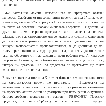
услуги, така че по-малките територии да не бъдат ощетени в процеса
на оценка.
„Към настоящия момент, изпълнението на програмата бележи
напредък. Одобрени са инвестиционни проекти за над 17 млн. евро,
което представлява 50% от ресурса ѝ, в сферите туризъм и превенция
на риска от бедствия“, посочи Десислава Георгиева. Тя добави, че
други над 12 млн. евро от програмата са за подкрепа на бизнеса.
„Нашата цел е да стимулираме микро, малките и средни предприятия
да развият трансгранични вериги на стойност, да повишат своята
конкурентоспособност и производителност, за да достигнат до по-
големи регионални и международни пазари и оттам да постигнат
ръст на оборотите си и да разкриват нови работни места“, каза още
Георгиева. Тя отчете, че с обявяването на поканата за услуги от общ
интерес на практика 100% от средствата по програмата ще бъдат
вложени в нейното изпълнение.
В рамките на заседанието на Комитета беше разгледано изпълнението
на стратегическия проект по програмата – „Подготовка на
населението за действия при бедствия и подобряване на капацитета
на професионалните екипи за реагиране при извънредни ситуации в
българо-сръбския трансграничен регион – RESPONSE“. Проектът
предвижда България и Сърбия да се справят съвместно с природни