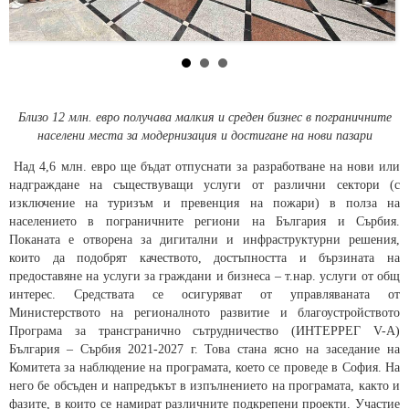
Близо 12 млн. евро получава малкия и среден бизнес в пограничните
населени места за модернизация и достигане на нови пазари
Над 4,6 млн. евро ще бъдат отпуснати за разработване на нови или
надграждане на съществуващи услуги от различни сектори (с
изключение на туризъм и превенция на пожари) в полза на
населението в пограничните региони на България и Сърбия.
Поканата е отворена за дигитални и инфраструктурни решения,
които да подобрят качеството, достъпността и бързината на
предоставяне на услуги за граждани и бизнеса – т.нар. услуги от общ
интерес. Средствата се осигуряват от управляваната от
Министерството на регионалното развитие и благоустройството
Програма за трансгранично сътрудничество (ИНТЕРРЕГ V-А)
България – Сърбия 2021-2027 г. Това стана ясно на заседание на
Комитета за наблюдение на програмата, което се проведе в София. На
него бе обсъден и напредъкът в изпълнението на програмата, както и
фазите, в които се намират различните подкрепени проекти. Участие