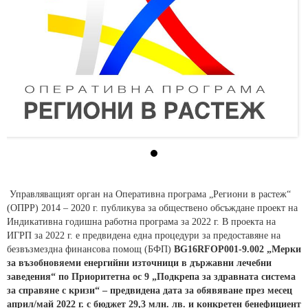
Управляващият орган на Оперативна програма „Региони в растеж“
(ОПРР) 2014 – 2020 г. публикува за обществено обсъждане проект на
Индикативна годишна работна програма за 2022 г. В проекта на
ИГРП за 2022 г. е предвидена една процедури за предоставяне на
безвъзмездна финансова помощ (БФП)
BG16RFOP001-9.002 „Мерки
за възобновяеми енергийни източници в държавни лечебни
заведения“ по Приоритетна ос 9 „Подкрепа за здравната система
за справяне с кризи“ – предвидена дата за обявяване през месец
април/май 2022 г. с бюджет 29,3 млн. лв. и конкретен бенефициент