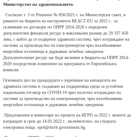
Министерство на здравеопазването.
Съгласно т. 3 от Решение № 850/2021 г. на Министерски съвет, в
рамките на бюджета на инструмента REACT-EU за 2022 г., за
сключване на договори по ОПРР 2014-2020 е определен
допълнителен финансов ресурс в максимален размер до 29 337 450
лева, с който да се подкрепи здравната система, чрез изграждане на
системи за производство на електроенергия чрез възобновяеми
енергийни източници в държавни лечебни заведения.
Допълнителният ресурс ще бъде включен в бюджета на ОПРР 2014-
2020 посредством изменение на програмата от Европейската
комисия.
Основната цел на процедурата е укрепване на капацитета на
здравната система и създаване на подкрепяща среда за устойчив
национален отговор на COVID-19 чрез пилотно изграждане на
системи за производство на електроенергия, чрез възобновяеми
енергийни източници в държавни лечебни заведения.
Предложения и коментари по проекта на ИГРП за 2022 г. можете да
изпращате в срок до 14.03.2022 г., включително, на следната
електронна поща: oprd@mrrb.government.bg.