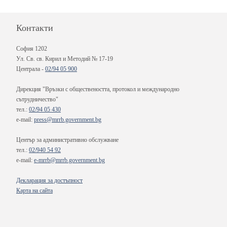
Контакти
София 1202
Ул. Св. св. Кирил и Методий № 17-19
Централа -
02/94 05 900
Дирекция "Връзки с обществеността, протокол и международно
сътрудничество"
тел.:
02/94 05 430
e-mail:
press@mrrb.government.bg
Център за административно обслужване
тел.:
02/940 54 92
e-mail:
e-mrrb@mrrb.government.bg
Декларация за достъпност
Карта на сайта