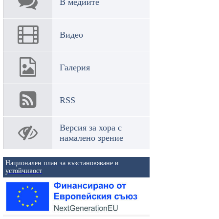
В медиите
Видео
Галерия
RSS
Версия за хора с
намалено зрение
Национален план за възстановяване и
устойчивост