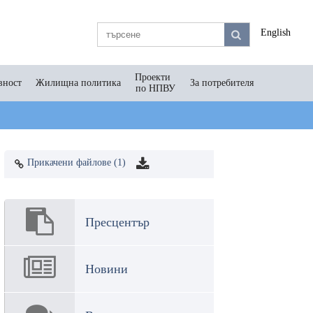
English
Проекти
вност
Жилищна политика
За потребителя
по НПВУ
Прикачени файлове (1)
Пресцентър
Новини