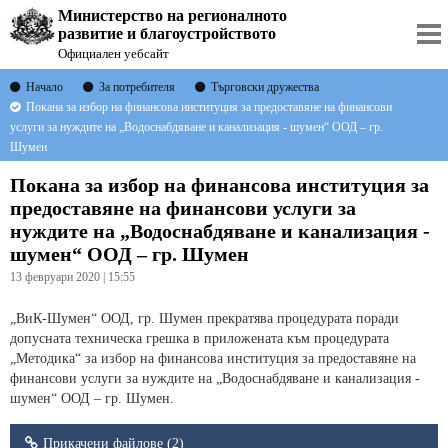
Министерство на регионалното
развитие и благоустройството
Официален уебсайт
Начало
За потребителя
Търговски дружества
Покана за избор на финансова институция за предоставяне на финансови
услуги за нуждите на „Водоснабдяване и канализация - шумен“ ООД – гр.
Шумен
Покана за избор на финансова институция за
предоставяне на финансови услуги за
нуждите на „Водоснабдяване и канализация -
шумен“ ООД – гр. Шумен
13 февруари 2020 | 15:55
„ВиК-Шумен“ ООД, гр. Шумен прекратява процедурата поради
допусната техническа грешка в приложената към процедурата
„Методика“ за избор на финансова институция за предоставяне на
финансови услуги за нуждите на „Водоснабдяване и канализация -
шумен“ ООД – гр. Шумен.
Прикачени файлове (2)