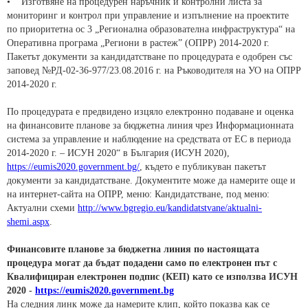
• Изготвяне на процедурен наръчник и контролни листа за
мониторинг и контрол при управление и изпълнение на проектите
по приоритетна ос 3 „Регионална образователна инфраструктура“ на
Оперативна програма „Региони в растеж” (ОПРР) 2014-2020 г.
Пакетът документи за кандидатстване по процедурата е одобрен със
заповед №РД-02-36-977/23.08.2016 г. на Ръководителя на УО на ОПРР
2014-2020 г.
По процедурата е предвидено изцяло електронно подаване и оценка
на финансовите планове за бюджетна линия чрез Информационната
система за управление и наблюдение на средствата от ЕС в периода
2014-2020 г. – ИСУН 2020“ в България (ИСУН 2020),
https://eumis2020.government.bg/
, където е публикуван пакетът
документи за кандидатстване. Документите може да намерите още и
на интернет-сайта на ОПРР, меню: Кандидатстване, под меню:
Актуални схеми
http://www.bgregio.eu/kandidatstvane/aktualni-
shemi.aspx
.
Финансовите планове за бюджетна линия по настоящата
процедура могат да бъдат подадени само по електронен път с
Квалифициран електронен подпис (КЕП) като се използва ИСУН
2020 -
https://eumis2020.government.bg
На следния линк може да намерите клип, който показва как се