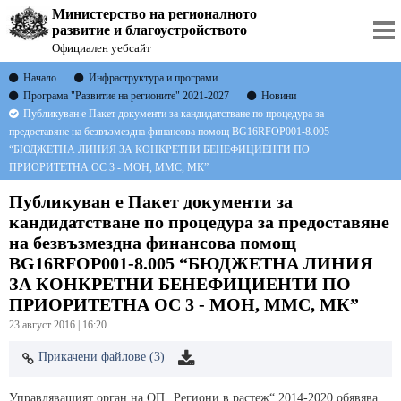
Министерство на регионалното
развитие и благоустройството
Официален уебсайт
Начало
Инфраструктура и програми
Програма "Развитие на регионите" 2021-2027
Новини
Публикуван е Пакет документи за кандидатстване по процедура за
предоставяне на безвъзмездна финансова помощ BG16RFOP001-8.005
“БЮДЖЕТНА ЛИНИЯ ЗА КОНКРЕТНИ БЕНЕФИЦИЕНТИ ПО
ПРИОРИТЕТНА ОС 3 - МОН, МMС, МК”
Публикуван е Пакет документи за
кандидатстване по процедура за предоставяне
на безвъзмездна финансова помощ
BG16RFOP001-8.005 “БЮДЖЕТНА ЛИНИЯ
ЗА КОНКРЕТНИ БЕНЕФИЦИЕНТИ ПО
ПРИОРИТЕТНА ОС 3 - МОН, МMС, МК”
23 август 2016 | 16:20
Прикачени файлове (3)
Управляващият орган на ОП „Региони в растеж“ 2014-2020 обявява