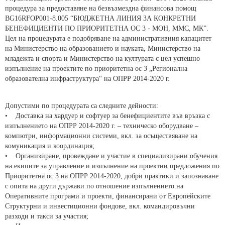
процедура за предоставяне на безвъзмездна финансова помощ
BG16RFOP001-8.005 “БЮДЖЕТНА ЛИНИЯ ЗА КОНКРЕТНИ
БЕНЕФИЦИЕНТИ ПО ПРИОРИТЕТНА ОС 3 - МОН, МMС, МК”.
Цел на процедурата е подобряване на административния капацитет
на Министерство на образованието и науката, Министерство на
младежта и спорта и Министерство на културата с цел успешно
изпълнение на проектите по приоритетна ос 3 „Регионална
образователна инфраструктура“ на ОПРР 2014-2020 г.
Допустими по процедурата са следните дейности:
• Доставка на хардуер и софтуер за бенефициентите във връзка с
изпълнението на ОПРР 2014-2020 г. – техническо оборудване –
компютри, информационни системи, вкл. за осъществяване на
комуникация и координация;
• Организиране, провеждане и участие в специализирани обучения
на екипите за управление и изпълнение на проектни предложения по
Приоритетна ос 3 на ОПРР 2014-2020, добри практики и запознаване
с опита на други държави по отношение изпълнението на
Оперативните програми и проекти, финансирани от Европейските
Структурни и инвестиционни фондове, вкл. командировъчни
разходи и такси за участия;