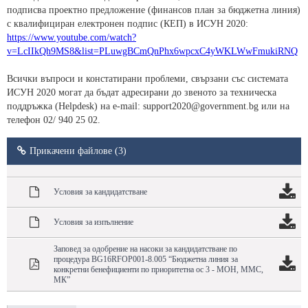
подписва проектно предложение (финансов план за бюджетна линия)
с квалифициран електронен подпис (КЕП) в ИСУН 2020:
https://www.youtube.com/watch?
v=LcIIkQh9MS8&list=PLuwgBCmQnPhx6wpcxC4yWKLWwFmukiRNQ
Всички въпроси и констатирани проблеми, свързани със системата
ИСУН 2020 могат да бъдат адресирани до звеното за техническа
поддръжка (Helpdesk) на e-mail: support2020@government.bg или на
телефон 02/ 940 25 02.
Прикачени файлове (3)
Условия за кандидатстване
Условия за изпълнение
Заповед за одобрение на насоки за кандидатстване по
процедура BG16RFOP001-8.005 “Бюджетна линия за
конкретни бенефициенти по приоритетна ос 3 - МОН, МMС,
МК”