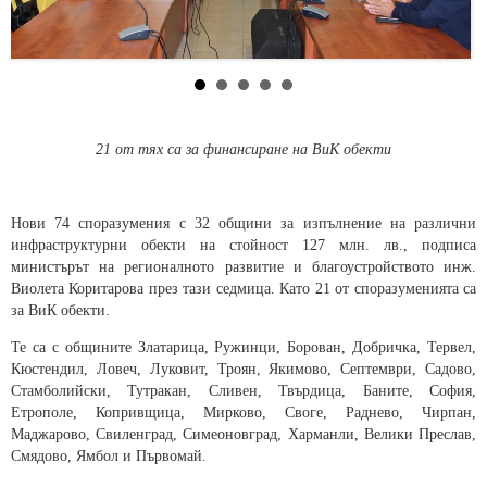
21 от тях са за финансиране на ВиК обекти
Нови 74 споразумения с 32 общини за изпълнение на различни
инфраструктурни обекти на стойност 127 млн. лв., подписа
министърът на регионалното развитие и благоустройството инж.
Виолета Коритарова през тази седмица. Като 21 от споразуменията са
за ВиК обекти.
Те са с общините Златарица, Ружинци, Борован, Добричка, Тервел,
Кюстендил, Ловеч, Луковит, Троян, Якимово, Септември, Садово,
Стамболийски, Тутракан, Сливен, Твърдица, Баните, София,
Етрополе, Копривщица, Мирково, Своге, Раднево, Чирпан,
Маджарово, Свиленград, Симеоновград, Харманли, Велики Преслав,
Смядово, Ямбол и Първомай.