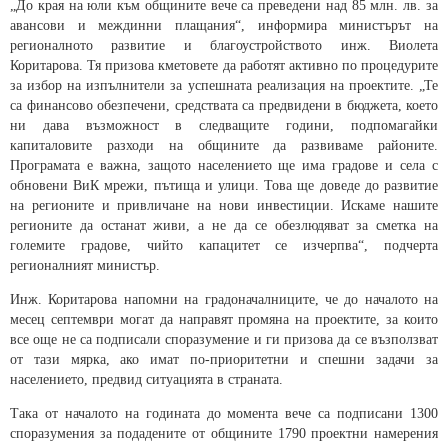
„До края на юли към общините вече са преведени над 85 млн. лв. за
авансови и междинни плащания“, информира министърът на
регионалното развитие и благоустройството инж. Виолета
Коритарова. Тя призова кметовете да работят активно по процедурите
за избор на изпълнители за успешната реализация на проектите. „Те
са финансово обезпечени, средствата са предвидени в бюджета, което
ни дава възможност в следващите години, подпомагайки
капиталовите разходи на общините да развиваме районите.
Програмата е важна, защото населението ще има градове и села с
обновени ВиК мрежи, пътища и улици. Това ще доведе до развитие
на регионите и привличане на нови инвестиции. Искаме нашите
регионите да останат живи, а не да се обезлюдяват за сметка на
големите градове, чийто капацитет се изчерпва“, подчерта
регионалният министър.
Инж. Коритарова напомни на градоначалниците, че до началото на
месец септември могат да направят промяна на проектите, за които
все още не са подписали споразумение и ги призова да се възползват
от тази мярка, ако имат по-приоритетни и спешни задачи за
населението, предвид ситуацията в страната.
Така от началото на годината до момента вече са подписани 1300
споразумения за подадените от общините 1790 проектни намерения