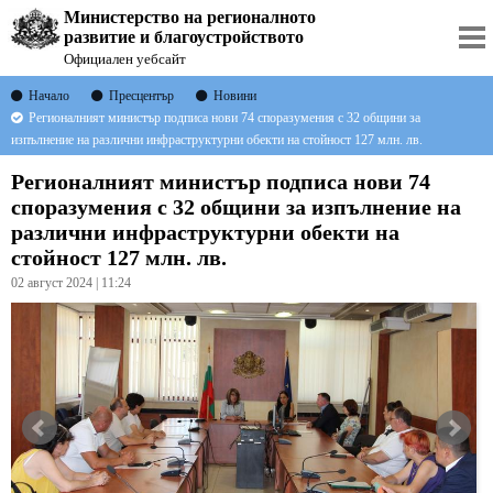
Министерство на регионалното
развитие и благоустройството
Официален уебсайт
Начало
Пресцентър
Новини
Регионалният министър подписа нови 74 споразумения с 32 общини за
изпълнение на различни инфраструктурни обекти на стойност 127 млн. лв.
Регионалният министър подписа нови 74
споразумения с 32 общини за изпълнение на
различни инфраструктурни обекти на
стойност 127 млн. лв.
02 август 2024 | 11:24