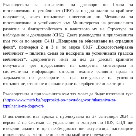
Ръководствата за изпълнение на договори по Плана за
възстановяване и устойчивост (ПВУ) са предназначени за крайните
получатели, които изпълняват инвестиции по Механизма за
възстановяване и устойчивост към Министерство на регионалното
развитие и благоустройството в качеството му на Структура за
наблюдение и докладване (СНД). Двете ръководства и приложенията
към тях са по мерки
C4.I1 „Подкрепа за обновяване на сградния
фонд“, подмерки 2 и 3
и по мярка
С8.I7 „Екологосъобразна
мобилност – пилотна схема за подкрепа на устойчивата градска
мобилност“.
Документите имат за цел да улеснят крайните
получатели чрез предоставяне на конкретна, синтезирана и
систематична информация относно техните основни права и
задължения по договорите с цел осигуряване на успешно
изпълнение, отчитане и финансиране на одобрените инвестиции.
Ръководствата и приложенията към тях могат да бъдат изтеглени тук:
(
https://www.mrrb.bg/bg/proekti-po-npvu/dogovori/ukazaniya-za-
izpulnenie-na-dogovori/
В допълнение, във връзка с публикувана на 27 септември 2024 г.
версия 2 на Системи за управление и контрол по ПВУ, СНД ще
извърши анализ и при необходимост ще актуализира настоящите
ръководства, за което ще информира крайните получатели.