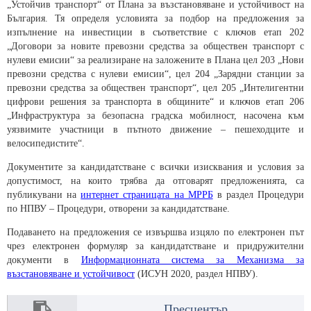
„Устойчив транспорт“ от Плана за възстановяване и устойчивост на
България. Тя определя условията за подбор на предложения за
изпълнение на инвестиции в съответствие с ключов етап 202
„Договори за новите превозни средства за обществен транспорт с
нулеви емисии“ за реализиране на заложените в Плана цел 203 „Нови
превозни средства с нулеви емисии“, цел 204 „Зарядни станции за
превозни средства за обществен транспорт“, цел 205 „Интелигентни
цифрови решения за транспорта в общините“ и ключов етап 206
„Инфраструктура за безопасна градска мобилност, насочена към
уязвимите участници в пътното движение – пешеходците и
велосипедистите“.
Документите за кандидатстване с всички изисквания и условия за
допустимост, на които трябва да отговарят предложенията, са
публикувани на
интернет страницата на МРРБ
в раздел Процедури
по НПВУ – Процедури, отворени за кандидатстване.
Подаването на предложения се извършва изцяло по електронен път
чрез електронен формуляр за кандидатстване и придружителни
документи в
Информационната система за Механизма за
възстановяване и устойчивост
(ИСУН 2020, раздел НПВУ).
Пресцентър