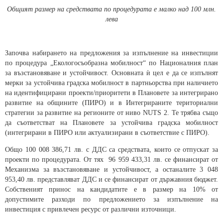
Общият размер на средствата по процедурата е малко над 100 млн.
лева
Започва набирането на предложения за изпълнение на инвестиции
по процедура „Екологосъобразна мобилност“ по Националния план
за възстановяване и устойчивост. Основната ѝ цел е да се изпълнят
мерки за устойчива градска мобилност в партньорства при наличието
на идентифицирани проекти/приоритети в Плановете за интегрирано
развитие на общините (ПИРО) и в Интегрираните териториални
стратегии за развитие на регионите от ниво NUTS 2. Те трябва също
да съответстват на Плановете за устойчива градска мобилност
(интегрирани в ПИРО или актуализирани в съответствие с ПИРО).
Общо 100 008 386,71 лв. с ДДС са средствата, които се отпускат за
проекти по процедурата. От тях 96 959 433,31 лв. се финансират от
Механизма за възстановяване и устойчивост, а останалите 3 048
953,40 лв. представляват ДДС и се финансират от държавния бюджет.
Собственият принос на кандидатите е в размер на 10% от
допустимите разходи по предложението за изпълнение на
инвестиция с привлечен ресурс от различни източници.