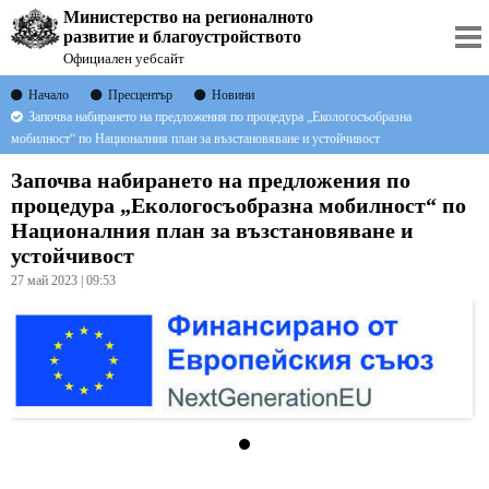
Министерство на регионалното
развитие и благоустройството
Официален уебсайт
Начало
Пресцентър
Новини
Започва набирането на предложения по процедура „Екологосъобразна
мобилност“ по Националния план за възстановяване и устойчивост
Започва набирането на предложения по
процедура „Екологосъобразна мобилност“ по
Националния план за възстановяване и
устойчивост
27 май 2023 | 09:53