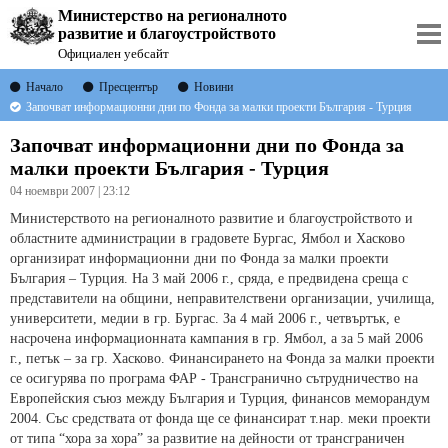
Министерство на регионалното
развитие и благоустройството
Официален уебсайт
Начало
Пресцентър
Новини
Започват информационни дни по Фонда за малки проекти България - Турция
Започват информационни дни по Фонда за
малки проекти България - Турция
04 ноември 2007 | 23:12
Министерството на регионалното развитие и благоустройството и
областните администрации в градовете Бургас, Ямбол и Хасково
организират информационни дни по Фонда за малки проекти
България – Турция. На 3 май 2006 г., сряда, е предвидена среща с
представители на общини, неправителствени организации, училища,
университети, медии в гр. Бургас. За 4 май 2006 г., четвъртък, е
насрочена информационната кампания в гр. Ямбол, а за 5 май 2006
г., петък – за гр. Хасково. Финансирането на Фонда за малки проекти
се осигурява по програма ФАР - Трансгранично сътрудничество на
Европейския съюз между България и Турция, финансов меморандум
2004. Със средствата от фонда ще се финансират т.нар. меки проекти
от типа “хора за хора” за развитие на дейности от трансграничен