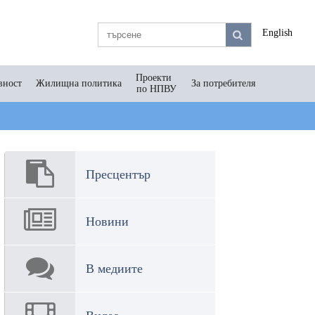
English
Проекти
вност
Жилищна политика
За потребителя
по НПВУ
Пресцентър
Новини
В медиите