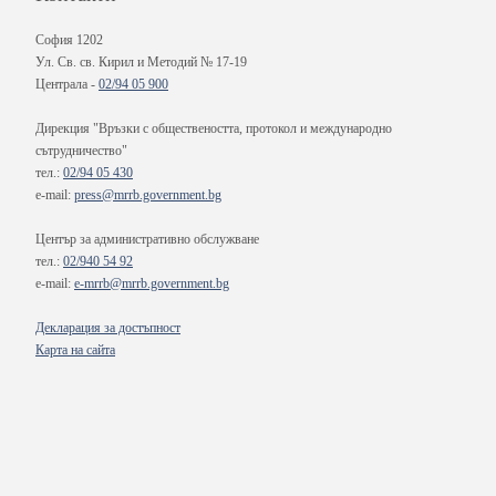
София 1202
Ул. Св. св. Кирил и Методий № 17-19
Централа -
02/94 05 900
Дирекция "Връзки с обществеността, протокол и международно
сътрудничество"
тел.:
02/94 05 430
e-mail:
press@mrrb.government.bg
Център за административно обслужване
тел.:
02/940 54 92
e-mail:
e-mrrb@mrrb.government.bg
Декларация за достъпност
Карта на сайта