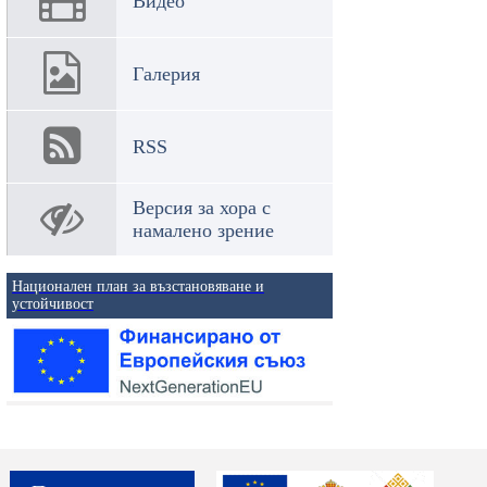
Видео
Галерия
RSS
Версия за хора с
намалено зрение
Национален план за възстановяване и
устойчивост