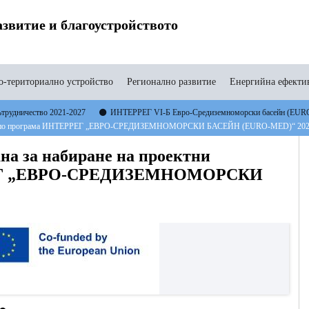
звитие и благоустройството
-териториално устройство
Регионално развитие
Енергийна ефекти
ътрудничество 2021-2027
ИНТЕРРЕГ VI-Б Евро-Средиземноморски басейн (EUR
ожения по програма ИНТЕРРЕГ „ЕВРО-СРЕДИЗЕМНОМОРСКИ БАСЕЙН (EURO-MED)“ 2021
на за набиране на проектни
РРЕГ „ЕВРО-СРЕДИЗЕМНОМОРСКИ