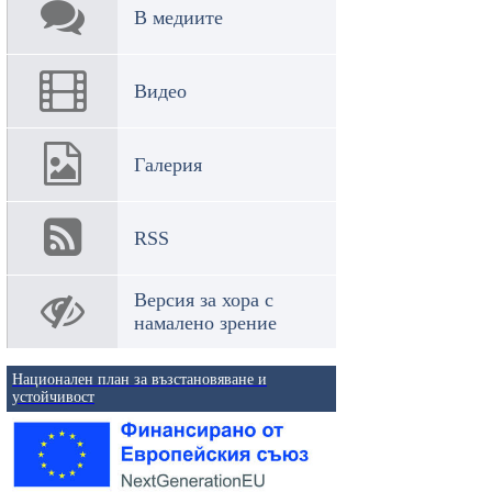
В медиите
Видео
Галерия
RSS
Версия за хора с
намалено зрение
Национален план за възстановяване и
устойчивост