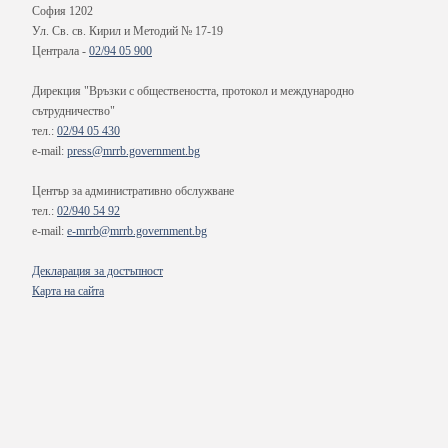
София 1202
Ул. Св. св. Кирил и Методий № 17-19
Централа -
02/94 05 900
Дирекция "Връзки с обществеността, протокол и международно
сътрудничество"
тел.:
02/94 05 430
e-mail:
press@mrrb.government.bg
Център за административно обслужване
тел.:
02/940 54 92
e-mail:
e-mrrb@mrrb.government.bg
Декларация за достъпност
Карта на сайта