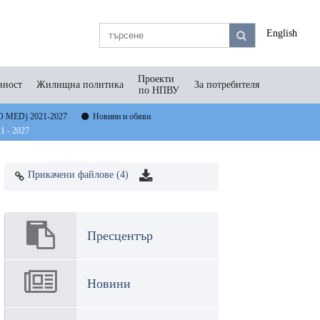
English
Проекти
вност
Жилищна политика
За потребителя
по НПВУ
O MED) 2021-2027
Новини и обяви
 - 2027
Прикачени файлове (4)
Пресцентър
Новини