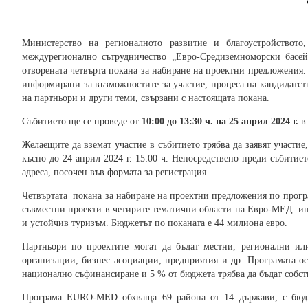
Министерство на регионалното развитие и благоустройството
междурегионално сътрудничество „Евро-Средиземноморски бас
отворената четвърта покана за набиране на проектни предложения.
информирани за възможностите за участие, процеса на кандидатст
на партньори и други теми, свързани с настоящата покана.
Събитието ще се проведе от
10:00 до 13:30 ч. на 25 април 2024 г.
в 
Желаещите да вземат участие в събитието трябва да заявят участие
късно до 24 април 2024 г. 15:00 ч. Непосредствено преди събитие
адреса, посочен във формата за регистрация.
Четвъртата покана за набиране на проектни предложения по прогр
съвместни проекти в четирите тематични области на Евро-МЕД: 
и устойчив туризъм. Бюджетът по поканата е 44 милиона евро.
Партньори по проектите могат да бъдат местни, регионални ил
организации, бизнес асоциации, предприятия и др. Програмата о
национално съфинансиране и 5 % от бюджета трябва да бъдат собст
Програма EURO-MED обхваща 69 района от 14 държави, с бюдж