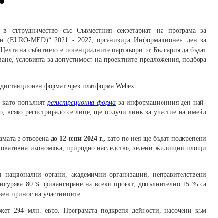
, в сътрудничество със Съвместния секретариат на програма за
ейн (EURO-MED)“ 2021 - 2027, организира Информационен ден за
 Целта на събитието е потенциалните партньори от България да бъдат
ване, условията за допустимост на проектните предложения, подбора
дистанционен формат чрез платформа Webex.
, като попълнят
регистрационна форма
за информационния ден най-
то, всяко регистрирало се лице, ще получи линк за участие на имейл
амата е отворена
до 12 юни 2024 г.,
като по нея ще бъдат подкрепени
иновативна икономика, природно наследство, зелени жилищни площи
и национални органи, академични организации, неправителствени
сигурява 80 % финансиране на всеки проект, допълнително 15 % са
вен принос на участниците.
ет 294 млн. евро. Програмата подкрепя дейности, насочени към