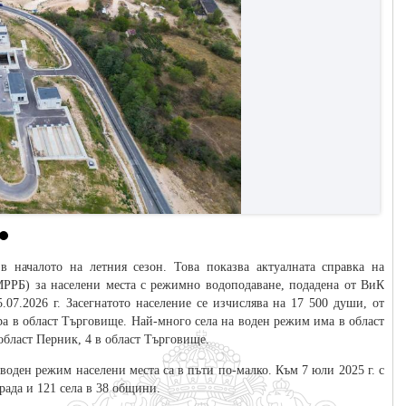
 началото на летния сезон. Това показва актуалната справка на
МРРБ) за населени места с режимно водоподаване, подадена от ВиК
.07.2026 г. Засегнатото население се изчислява на 17 500 души, от
мира в област Търговище. Най-много села на воден режим има в област
 област Перник, 4 в област Търговище.
 воден режим населени места са в пъти по-малко. Към 7 юли 2025 г. с
рада и 121 села в 38 общини.