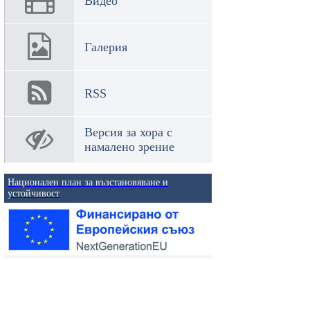
Видео
Галерия
RSS
Версия за хора с
намалено зрение
Национален план за възстановяване и
устойчивост