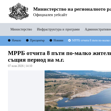
Министерство на регионалното ра
Официален уебсайт
Министерство
Инфраструктура и програми
Административно
Начало
Пресцентър
Новини
МРРБ отчита 8 пъти по-малко ж
МРРБ отчита 8 пъти по-малко жители
същия период на м.г.
07 юли 2026 | 14:10