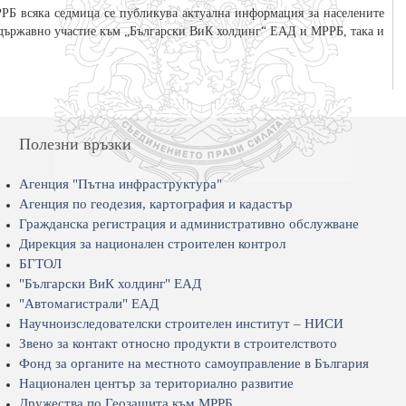
РБ всяка седмица се публикува актуална информация за населените
с държавно участие към „Български ВиК холдинг“ ЕАД и МРРБ, така и
Полезни връзки
Агенция "Пътна инфраструктура"
Агенция по геодезия, картография и кадастър
Гражданска регистрация и административно обслужване
Дирекция за национален строителен контрол
БГТОЛ
"Български ВиК холдинг" ЕАД
"Автомагистрали" ЕАД
Научноизследователски строителен институт – НИСИ
Звено за контакт относно продукти в строителството
Фонд за органите на местното самоуправление в България
Национален център за териториално развитие
Дружества по Геозащита към МРРБ