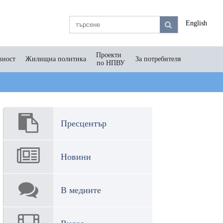
English
Проекти
вност
Жилищна политика
За потребителя
по НПВУ
Пресцентър
Новини
В медиите