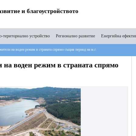
звитие и благоустройството
-териториално устройство
Регионално развитие
Енергийна ефекти
ители на воден режим в страната спрямо същия период на м.г.
 на воден режим в страната спрямо