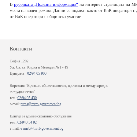
В
рубриката „Полезна информация“
на интернет страницата на МР
места на воден режим. Данни се подават както от ВиК оператори 
от ВиК оператори с общинско участие.
Контакти
София 1202
Ул. Св. св. Кирил и Методий № 17-19
Централа -
02/94 05 900
Дирекция "Връзки с обществеността, протокол и международно
сътрудничество"
тел.:
02/94 05 430
e-mail:
press@mrrb.government.bg
Център за административно обслужване
тел.:
02/940 54 92
e-mail:
e-mrrb@mrrb.government.bg