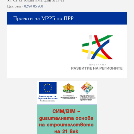
Ул. Св. св. Кирил и Методий № 17-19
Централа -
02/94 05 900
Проекти на МРРБ по ПРР