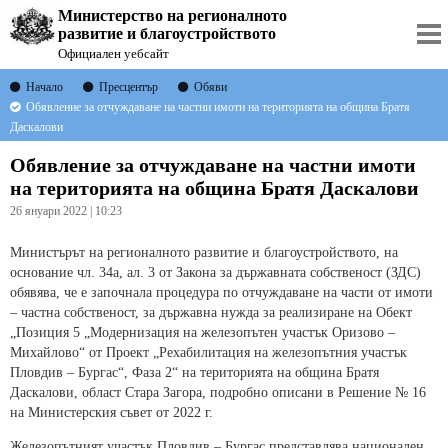
Министерство на регионалното
развитие и благоустройството
Официален уебсайт
Начало
Пресцентър
Обяви
Обявление за отчуждаване на частни имоти на територията на община Братя
Даскалови
Обявление за отчуждаване на частни имоти
на територията на община Братя Даскалови
26 януари 2022 | 10:23
Министърът на регионалното развитие и благоустройството, на
основание чл. 34а, ал. 3 от Закона за държавната собственост (ЗДС)
обявява, че е започнала процедура по отчуждаване на части от имоти
– частна собственост, за държавна нуждa за реализиране на Обект
„Позиция 5 „Модернизация на железопътен участък Оризово –
Михайлово“ от Проект „Рехабилитация на железопътния участък
Пловдив – Бургас“, Фаза 2“ на територията на община Братя
Даскалови, област Стара Загора, подробно описани в Решение № 16
на Министерския съвет от 2022 г.
Железопътният участък Пловдив – Бургас представлява национален