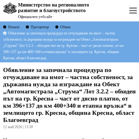
Министерство на регионалното
развитие и благоустройството
Официален уебсайт
Начало
Пресцентър
Обяви
Обявление за започнала процедура по отчуждаване на имот – частна
собственост, за държавна нужда за изграждане на Обект „Автомагистрала
„Струма“ Лот 3.2.2 – обходен път на гр. Кресна – част от дясно платно, от км
396+137 до км 400+340 и етапна връзка“ в землището гр. Кресна, община
Кресна, област Благоевград
Обявление за започнала процедура по
отчуждаване на имот – частна собственост, за
държавна нужда за изграждане на Обект
„Автомагистрала „Струма“ Лот 3.2.2 – обходен
път на гр. Кресна – част от дясно платно, от
км 396+137 до км 400+340 и етапна връзка“ в
землището гр. Кресна, община Кресна, област
Благоевград
12 май 2026 | 13:50