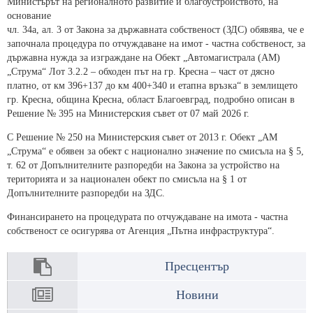
Министърът на регионалното развитие и благоустройството, на
основание
чл. 34а, ал. 3 от Закона за държавната собственост (ЗДС) обявява, че е
започнала процедура по отчуждаване на имот - частна собственост, за
държавна нужда за изграждане на Обект „Автомагистрала (АМ)
„Струма“ Лот 3.2.2 – обходен път на гр. Кресна – част от дясно
платно, от км 396+137 до км 400+340 и етапна връзка“ в землището
гр. Кресна, община Кресна, област Благоевград, подробно описан в
Решение № 395 на Министерския съвет от 07 май 2026 г.
С Решение № 250 на Министерския съвет от 2013 г. Обект „АМ
„Струма“ е обявен за обект с национално значение по смисъла на § 5,
т. 62 от Допълнителните разпоредби на Закона за устройство на
територията и за национален обект по смисъла на § 1 от
Допълнителните разпоредби на ЗДС.
Финансирането на процедурата по отчуждаване на имота - частна
собственост се осигурява от Агенция „Пътна инфраструктура“.
Пресцентър
Новини