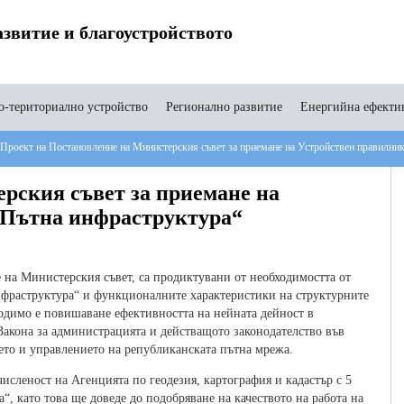
звитие и благоустройството
-териториално устройство
Регионално развитие
Енергийна ефекти
Проект на Постановление на Министерския съвет за приемане на Устройствен правилни
рския съвет за приемане на
„Пътна инфраструктура“
 на Министерския съвет, са продиктувани от необходимостта от
фраструктура“ и функционалните характеристики на структурните
одимо е повишаване ефективността на нейната дейност в
 Закона за администрацията и действащото законодателство във
ето и управлението на републиканската пътна мрежа.
исленост на Агенцията по геодезия, картография и кадастър с 5
, като това ще доведе до подобряване на качеството на работа на