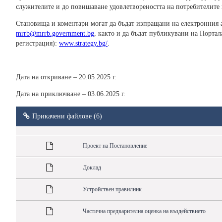
служителите и до повишаване удовлетвореността на потребителите 
Становища и коментари могат да бъдат изпращани на електронния 
mrrb@mrrb.government.bg
, както и да бъдат публикувани на Порта
регистрация):
www.strategy.bg/
.
Дата на откриване – 20.05.2025 г.
Дата на приключване – 03.06.2025 г.
Прикачени файлове (6)
Проект на Постановление
Доклад
Устройствен правилник
Частична предварителна оценка на въздействието