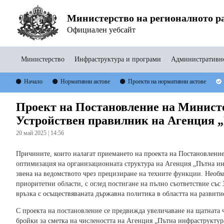
Министерство на регионалното ра
Официален уебсайт
Министерство
Инфраструктура и програми
Административно
Начало
Нормативни актове
Проекти на нормативни актове
Проект на Постановление на Министе
Устройствен правилник на Агенция 
20 май 2025 | 14:56
Причините, които налагат приемането на проекта на Постановление
оптимизация на организационната структура на Агенция „Пътна ин
звена на ведомството чрез прецизиране на техните функции. Необх
приоритетни области, с оглед постигане на пълно съответствие със
връзка с осъществяваната държавна политика в областта на развити
С проекта на постановление се предвижда увеличаване на щатната ч
бройки за сметка на числеността на Агенция „Пътна инфраструктура“