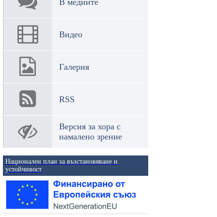
В медиите
Видео
Галерия
RSS
Версия за хора с
намалено зрение
Национален план за възстановяване и
устойчивост