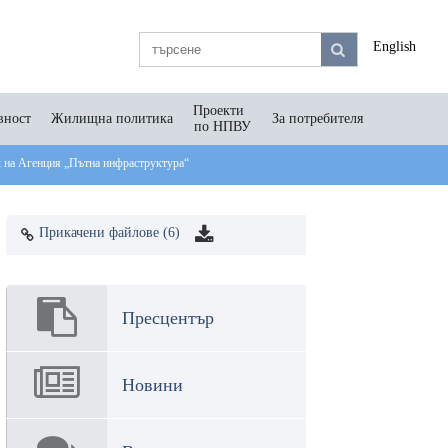
English
Проекти
вност
Жилищна политика
За потребителя
по НПВУ
к на Агенция „Пътна инфраструктура“
Прикачени файлове (6)
Пресцентър
Новини