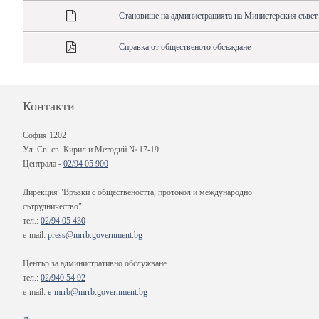
Становище на администрацията на Министерския съвет
Справка от общественото обсъждане
Контакти
София 1202
Ул. Св. св. Кирил и Методий № 17-19
Централа -
02/94 05 900
Дирекция "Връзки с обществеността, протокол и международно
сътрудничество"
тел.:
02/94 05 430
e-mail:
press@mrrb.government.bg
Център за административно обслужване
тел.:
02/940 54 92
e-mail:
e-mrrb@mrrb.government.bg