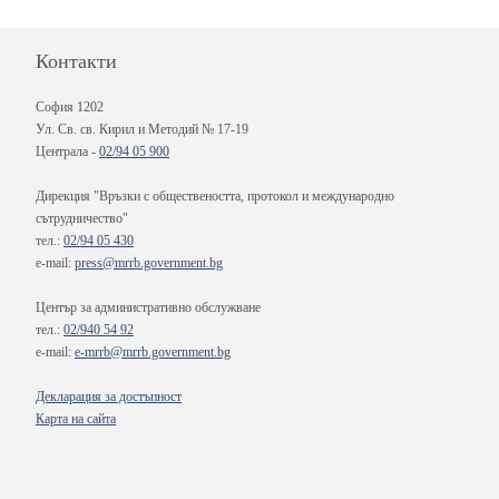
Контакти
София 1202
Ул. Св. св. Кирил и Методий № 17-19
Централа -
02/94 05 900
Дирекция "Връзки с обществеността, протокол и международно
сътрудничество"
тел.:
02/94 05 430
e-mail:
press@mrrb.government.bg
Център за административно обслужване
тел.:
02/940 54 92
e-mail:
e-mrrb@mrrb.government.bg
Декларация за достъпност
Карта на сайта