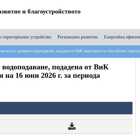
звитие и благоустройството
-териториално устройство
Регионално развитие
Енергийна ефекти
ени места с режимно водоподаване, подадена от ВиК операторите на обособените територии
 водоподаване, подадена от ВиК
 на 16 юни 2026 г. за периода