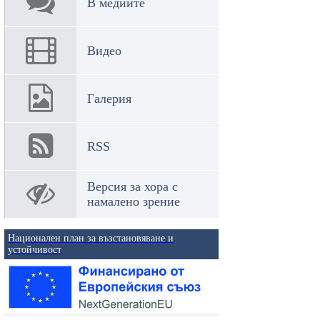
В медиите
Видео
Галерия
RSS
Версия за хора с
намалено зрение
Национален план за възстановяване и
устойчивост