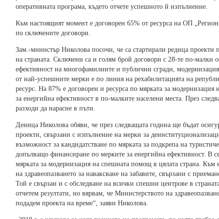
оперативната програма, където отчете успешното й изпълнение.
Към настоящият момент е договорен 65% от ресурса на ОП „Региони 
по сключените договори.
Зам.-министър Николова посочи, че са стартирали редица проекти п
на страната. Сключени са и голям брой договори с 28-те по-малки
ефективност на многофамилните и публични сгради, модернизация 
от най-успешните мерки е по линия на рехабилитацията на републи
ресурс. На 87% е договорен и ресурса по мярката за модернизация 
за енергийна ефективност в по-малките населени места. През след
разходи да нарасне в пъти.
Деница Николова обяви, че през следващата година ще бъдат осигу
проекти, свързани с изпълнение на мерки за деинституционализаци
възможност за кандидатстване по мярката за подкрепа на туристич
допълващо финансиране по мерките за енергийна ефективност. В се
мярката за модернизация на спешната помощ в цялата страна. Към
на здравеопазването за наваксване на забавите, свързани с приеман
Той е свързан и с обследване на всички спешни центрове в страната
отчетем резултати, но вярвам, че Министерството на здравеопазван
подадем проекта на време“, заяви Николова.