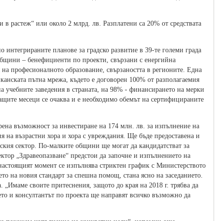
в растеж“ или около 2 млрд. лв. Разплатени са 20% от средствата
о интегрираните планове за градско развитие в 39-те големи града
 общини – бенефициенти по проекти, свързани с енергийна
на професионалното образование, свързаността в регионите. Една
канската пътна мрежа, където е договорен 100% от разполагаемия
на учебните заведения в страната, на 98% - финансирането на мерки
ващите месеци се очаква и е необходимо обемът на сертифицираните
рена възможност за инвестиране на 174 млн. лв. за изпълнение на
я на възрастни хора и хора с увреждания. Ще бъде предоставена и
еския сектор. По-малките общини ще могат да кандидатстват за
ктор „Здравеопазване“ предстои да започне и изпълнението на
 настоящият момент се изпълнява стриктен график с Министерството
ето на новия стандарт за спешна помощ, стана ясно на заседанието.
. „Имаме своите притеснения, защото до края на 2018 г. трябва да
ето и консултантът по проекта ще направят всичко възможно да