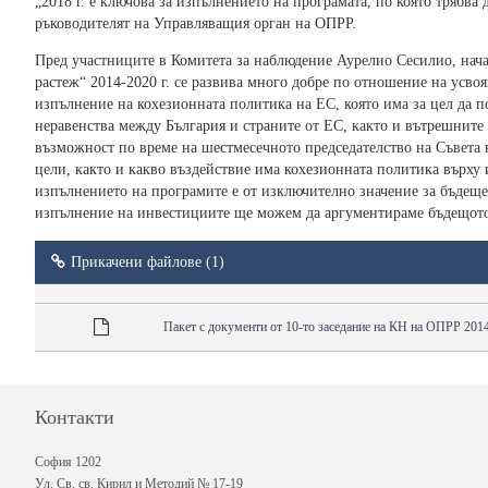
„2018 г. е ключова за изпълнението на програмата, по която трябв
ръководителят на Управляващия орган на ОПРР.
Пред участниците в Комитета за наблюдение Аурелио Сесилио, нача
растеж“ 2014-2020 г. се развива много добре по отношение на усвоя
изпълнение на кохезионната политика на ЕС, която има за цел да 
неравенства между България и страните от ЕС, както и вътрешните
възможност по време на шестмесечното председателство на Съвета н
цели, както и какво въздействие има кохезионната политика върху
изпълнението на програмите е от изключително значение за бъдещет
изпълнение на инвестициите ще можем да аргументираме бъдещото 
Прикачени файлове (1)
Пакет с документи от 10-то заседание на КН на ОПРР 2014
Контакти
София 1202
Ул. Св. св. Кирил и Методий № 17-19