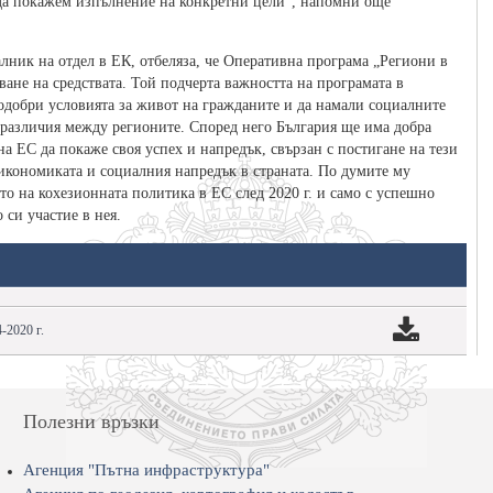
а да покажем изпълнение на конкретни цели“, напомни още
лник на отдел в ЕК, отбеляза, че Оперативна програма „Региони в
ване на средствата. Той подчерта важността на програмата в
подобри условията за живот на гражданите и да намали социалните
 различия между регионите. Според него България ще има добра
а ЕС да покаже своя успех и напредък, свързан с постигане на тези
 икономиката и социалния напредък в страната. По думите му
о на кохезионната политика в ЕС след 2020 г. и само с успешно
си участие в нея.
-2020 г.
Полезни връзки
Агенция "Пътна инфраструктура"