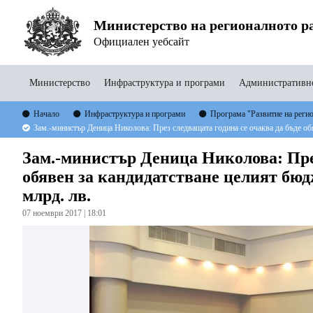
Министерство на регионалното ра
Официален уебсайт
Министерство
Инфраструктура и програми
Административно
Начало
Инфраструктура и програми
Програма "Развитие на реги
Зам.-министър Деница Николова: През следващата година се очаква да бъде обя
Зам.-министър Деница Николова: През
обявен за кандидатстване целият бюд
млрд. лв.
07 ноември 2017 | 18:01