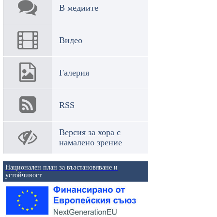
В медиите
Видео
Галерия
RSS
Версия за хора с
намалено зрение
Национален план за възстановяване и
устойчивост