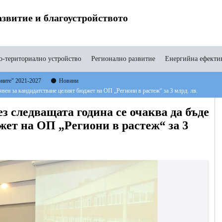
звитие и благоустройството
-териториално устройство
Регионално развитие
Енергийна ефекти
оните" 2021-2027
Новини
вен за кандидатстване целият бюджет на ОП „Региони в растеж“ за 3 млрд. лв.
 следващата година се очаква да бъде
жет на ОП „Региони в растеж“ за 3