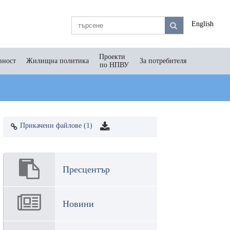
English
Проекти
вност
Жилищна политика
За потребителя
по НПВУ
Прикачени файлове (1)
Пресцентър
Новини