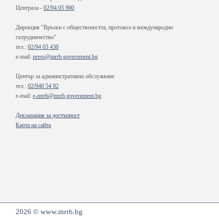
Централа -
02/94 05 900
Дирекция "Връзки с обществеността, протокол и международно
сътрудничество"
тел.:
02/94 05 430
e-mail:
press@mrrb.government.bg
Център за административно обслужване
тел.:
02/940 54 92
e-mail:
e-mrrb@mrrb.government.bg
Декларация за достъпност
Карта на сайта
2026 © www.mrrb.bg