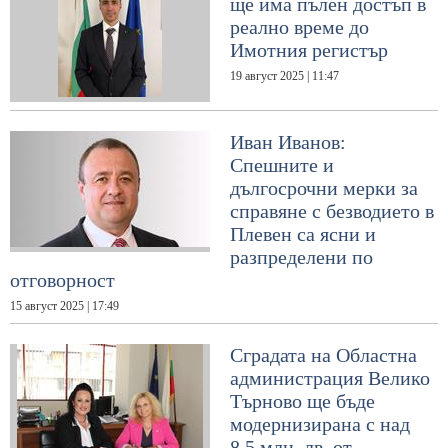
ще има пълен достъп в
реално време до
Имотния регистър
19 август 2025 | 11:47
Иван Иванов:
Спешните и
дългосрочни мерки за
справяне с безводието в
Плевен са ясни и
разпределени по
отговорност
15 август 2025 | 17:49
Сградата на Областна
администрация Велико
Търново ще бъде
модернизирана с над
8,5 млн. лв. от