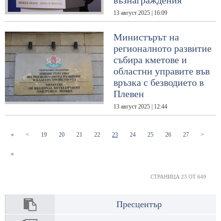
възнаграждения
13 август 2025 | 16:09
Министърът на
регионалното развитие
събира кметове и
областни управите във
връзка с безводието в
Плевен
13 август 2025 | 12:44
(current)
(current)
(current)
(current)
(current)
(current)
(current)
(current)
(current)
«
<
19
20
21
22
23
24
25
26
27
>
»
СТРАНИЦА 23 ОТ 649
Пресцентър