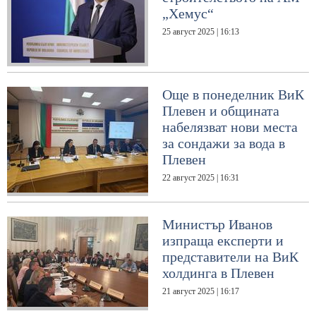
„Хемус“
25 август 2025 | 16:13
Още в понеделник ВиК
Плевен и общината
набелязват нови места
за сондажи за вода в
Плевен
22 август 2025 | 16:31
Министър Иванов
изпраща експерти и
представители на ВиК
холдинга в Плевен
21 август 2025 | 16:17