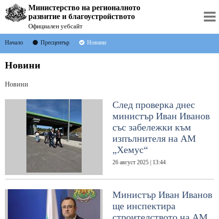
Министерство на регионалното
развитие и благоустройството
Официален уебсайт
Начало
Пресцентър
Новини
Новини
Новини
След проверка днес
министър Иван Иванов
със забележки към
изпълнителя на АМ
„Хемус“
26 август 2025 | 13:44
Министър Иван Иванов
ще инспектира
строителството на АМ