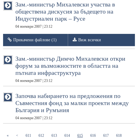
Зам.-министър Михалевски участва в
обществена дискусия за бъдещето на
Индустриален парк – Русе
04 ноември 2007 | 23:12
Прикачени файлове (1)
Виж всички
Зам.-министър Димчо Михалевски откри
форум за възможностите в областта на
пътната инфраструктура
04 ноември 2007 | 23:12
Започва набирането на предложения по
Съвместния фонд за малки проекти между
България и Румъния
04 ноември 2007 | 23:12
(current)
(current)
(current)
(current)
(current)
(current)
(current)
(current)
«
<
611
612
613
614
615
616
617
618