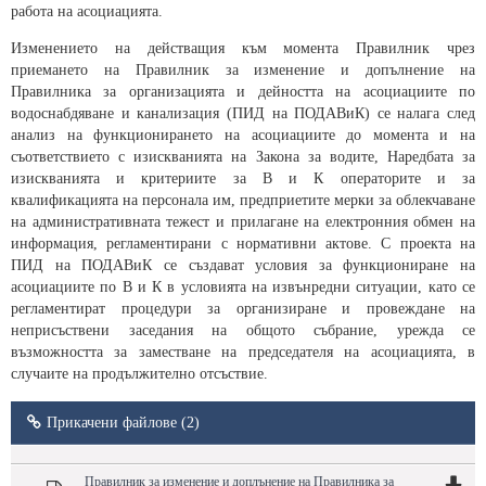
работа на асоциацията.
Изменението на действащия към момента Правилник чрез
приемането на Правилник за изменение и допълнение на
Правилника за организацията и дейността на асоциациите по
водоснабдяване и канализация (ПИД на ПОДАВиК) се налага след
анализ на функционирането на асоциациите до момента и на
съответствието с изискванията на Закона за водите, Наредбата за
изискванията и критериите за В и К операторите и за
квалификацията на персонала им, предприетите мерки за облекчаване
на административната тежест и прилагане на електронния обмен на
информация, регламентирани с нормативни актове. С проекта на
ПИД на ПОДАВиК се създават условия за функциониране на
асоциациите по В и К в условията на извънредни ситуации, като се
регламентират процедури за организиране и провеждане на
неприсъствени заседания на общото събрание, урежда се
възможността за заместване на председателя на асоциацията, в
случаите на продължително отсъствие.
Прикачени файлове (2)
Правилник за изменение и доплънение на Правилника за