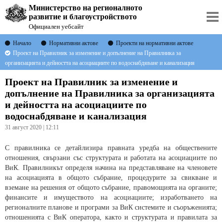
Министерство на регионалното
развитие и благоустройството
Официален уебсайт
Начало
Нормативни актове
Проекти на нормативни актове
Проект на Правилник за изменение и допълнение на Правилника за
организацията и дейността на асоциациите по водоснабдяване и канализация
Проект на Правилник за изменение и
допълнение на Правилника за организацията
и дейността на асоциациите по
водоснабдяване и канализация
31 август 2020 | 12:11
С правилника се детайлизира правната уредба на обществените
отношения, свързани със структурата и работата на асоциациите по
ВиК. Правилникът определя начина на представляване на членовете
на асоциацията в общото събрание, процедурите за свикване и
вземане на решения от общото събрание, правомощията на органите;
финансите и имуществото на асоциациите; изработването на
регионалните планове и програми за ВиК системите и съоръженията;
отношенията с ВиК оператора, както и структурата и правилата за