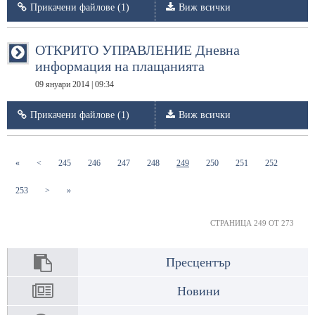
Прикачени файлове (1)
Виж всички
ОТКРИТО УПРАВЛЕНИЕ Дневна
информация на плащанията
09 януари 2014 | 09:34
Прикачени файлове (1)
Виж всички
(current)
(current)
(current)
(current)
(current)
(current)
(current)
(current)
«
<
245
246
247
248
249
250
251
252
(current)
253
>
»
СТРАНИЦА 249 ОТ 273
Пресцентър
Новини