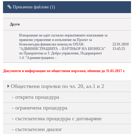
Прикачени файлове (1)
Други
Извършване на одит съгласно нормативните изисквания за
правилно управление и изпълнение на Проект за
безвъзмездна финансова помощ по ОПАК:
22.01.2010
“AДМИНИСТРАЦИЯТА – ПАРТНЬОР НА БИЗНЕСА”
13:45:25
по Приоритетна ос I: Добро управление, Подприоритет
1.4: “Администрацията –
Документи и информация по обществени поръчки, обявени до 31.01.2017 г.
Oбществени поръчки по чл. 20, ал.1 и 2
открита процедура
ограничена процедура
състезателна процедура с договаряне
състезателен диалог