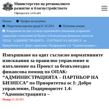
Министерство на регионалното
развитие и благоустройството
Официален уебсайт
Начало
Профил на купувача
Обществени поръчки преди 01.10.2014
Публични покани
Извършване на одит съгласно нормативните изисквания за правилно
управление и изпълнение на Проект за безвъзмездна финансова помощ по
ОПАК: “AДМИНИСТРАЦИЯТА – ПАРТНЬОР НА БИЗНЕСА” по
Приоритетна ос I: Добро управление, Подприоритет 1.4: “Администрацията –
Извършване на одит съгласно нормативните
изисквания за правилно управление и
изпълнение на Проект за безвъзмездна
финансова помощ по ОПАК:
“AДМИНИСТРАЦИЯТА – ПАРТНЬОР НА
БИЗНЕСА” по Приоритетна ос I: Добро
управление, Подприоритет 1.4:
“Администрацията –
Номер
01-00-005