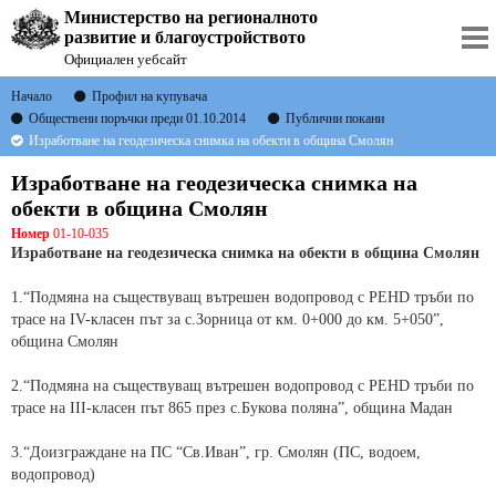
Министерство на регионалното
развитие и благоустройството
Официален уебсайт
Начало
Профил на купувача
Обществени поръчки преди 01.10.2014
Публични покани
Изработване на геодезическа снимка на обекти в община Смолян
Изработване на геодезическа снимка на
обекти в община Смолян
Номер
01-10-035
Изработване на геодезическа снимка на обекти в община Смолян
1.“Подмяна на съществуващ вътрешен водопровод с РЕНD тръби по
трасе на ІV-класен път за с.Зорница от км. 0+000 до км. 5+050”,
община Смолян
2.“Подмяна на съществуващ вътрешен водопровод с РЕНD тръби по
трасе на ІІІ-класен път 865 през с.Букова поляна”, община Мадан
3.“Доизграждане на ПС “Св.Иван”, гр. Смолян (ПС, водоем,
водопровод)