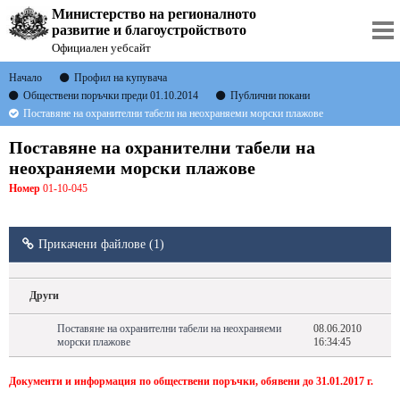
Министерство на регионалното
развитие и благоустройството
Официален уебсайт
Начало
Профил на купувача
Обществени поръчки преди 01.10.2014
Публични покани
Поставяне на охранителни табели на неохраняеми морски плажове
Поставяне на охранителни табели на
неохраняеми морски плажове
Номер
01-10-045
Прикачени файлове (1)
Други
Поставяне на охранителни табели на неохраняеми
08.06.2010
морски плажове
16:34:45
Документи и информация по обществени поръчки, обявени до 31.01.2017 г.