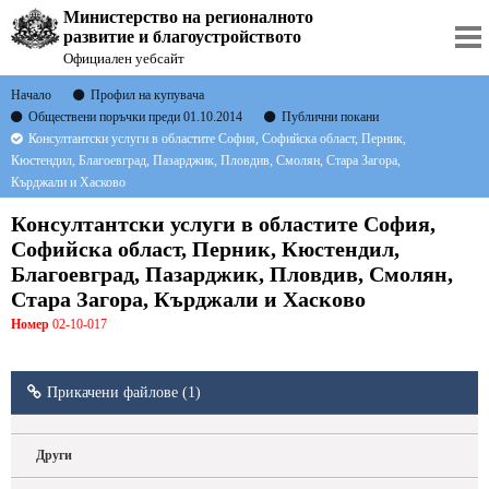
Министерство на регионалното
развитие и благоустройството
Официален уебсайт
Начало
Профил на купувача
Обществени поръчки преди 01.10.2014
Публични покани
Консултантски услуги в областите София, Софийска област, Перник,
Кюстендил, Благоевград, Пазарджик, Пловдив, Смолян, Стара Загора,
Кърджали и Хасково
Консултантски услуги в областите София,
Софийска област, Перник, Кюстендил,
Благоевград, Пазарджик, Пловдив, Смолян,
Стара Загора, Кърджали и Хасково
Номер
02-10-017
Прикачени файлове (1)
Други