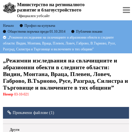
Министерство на регионалното
развитие и благоустройството
Официален уебсайт
Начало
Профил на купувача
Обществени поръчки преди 01.10.2014
Публични покани
„Режимни изследвания на свлачищните и абразионни обекти в следните
области: Видин, Монтана, Враца, Плевен, Ловеч, Габрово, В.Търново, Русе,
Разград, Силистра и Търговище и включените в тях общини”
„Режимни изследвания на свлачищните и
абразионни обекти в следните области:
Видин, Монтана, Враца, Плевен, Ловеч,
Габрово, В.Търново, Русе, Разград, Силистра и
Търговище и включените в тях общини”
Номер
03-10-021
Прикачени файлове (1)
Други