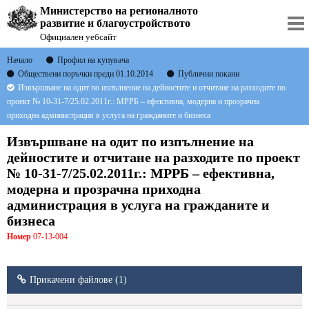
Министерство на регионалното
развитие и благоустройството
Официален уебсайт
Начало
Профил на купувача
Обществени поръчки преди 01.10.2014
Публични покани
Извършване на одит по изпълнение на дейностите и отчитане на разходите по
проект № 10-31-7/25.02.2011г.: МРРБ – ефективна, модерна и прозрачна
приходна администрация в услуга на гражданите и бизнеса
Извършване на одит по изпълнение на
дейностите и отчитане на разходите по проект
№ 10-31-7/25.02.2011г.: МРРБ – ефективна,
модерна и прозрачна приходна
администрация в услуга на гражданите и
бизнеса
Номер
07-13-004
Прикачени файлове (1)