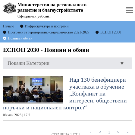
Министерство на регионалното
развитие и благоустройството
Официален уебсайт
Начало
Инфраструктура и програми
Програми за териториално сътрудничество 2021-2027
ЕСПОН 2030
Новини и обяви
ЕСПОН 2030 - Новини и обяви
Покажи Категории
Над 130 бенефициери
участваха в обучение
„Конфликт на
интереси, обществени
поръчки и национален контрол“
08 май 2025 | 17:51
(current)
«
<
1
>
»
СТРАНИЦА 1 ОТ 1