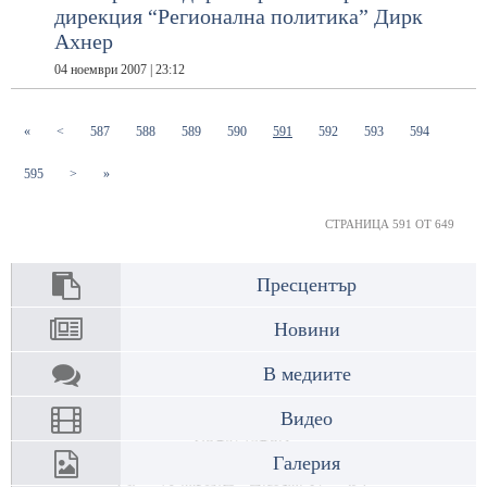
дирекция “Регионална политика” Дирк
Ахнер
04 ноември 2007 | 23:12
(current)
(current)
(current)
(current)
(current)
(current)
(current)
(current)
«
<
587
588
589
590
591
592
593
594
(current)
595
>
»
СТРАНИЦА 591 ОТ 649
Пресцентър
Новини
В медиите
Видео
Галерия