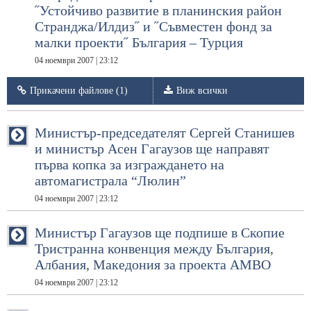
˝Устойчиво развитие в планинския район
Странджа/Илдиз˝ и ˝Съвместен фонд за
малки проекти˝ България – Турция
04 ноември 2007 | 23:12
Прикачени файлове (1)
Виж всички
Министър-председателят Сергей Станишев
и министър Асен Гагаузов ще направят
първа копка за изграждането на
автомагистрала “Люлин”
04 ноември 2007 | 23:12
Министър Гагаузов ще подпише в Скопие
Тристранна конвенция между България,
Албания, Македония за проекта AMBO
04 ноември 2007 | 23:12