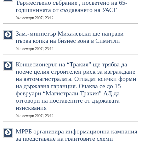
Тържествено събрание , посветено на 65-
годишнината от създаването на УАСГ
04 ноември 2007 | 23:12
Зам.-министър Михалевски ще направи
първа копка на бизнес зона в Симитли
04 ноември 2007 | 23:12
Концесионерът на “Тракия” ще трябва да
поеме целия строителен риск за изграждане
на автомагистралата. Отпадат всички форми
на държавна гаранция. Очаква се до 15
февруари “Магистрали Тракия” АД да
отговори на поставените от държавата
изисквания
04 ноември 2007 | 23:12
МРРБ организира информационна кампания
за представяне на грантовите схеми