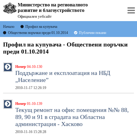
Министерство на регионалното
развитие и благоустройството
Официален уебсайт
Начало
Профил на купувача
Обществени поръчки преди 01.10.2014
Публични покани
Профил на купувача - Обществени поръчки
преди 01.10.2014
Номер
04-10-130
Поддържане и експлоатация на НБД
„Население”
2010-11-17 12:26:19
Номер
01-10-139
Текущ ремонт на офис помещения №№ 88,
89, 90 и 91 в сградата на Областна
администрация - Хасково
2010-11-16 15:28:28