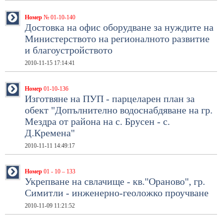
Номер
№ 01-10-140
Достовка на офис оборудване за нуждите на
Министерството на регионалното развитие
и благоустройството
2010-11-15 17:14:41
Номер
01-10-136
Изготвяне на ПУП - парцеларен план за
обект "Допълнително водоснабдяване на гр.
Мездра от района на с. Брусен - с.
Д.Кремена"
2010-11-11 14:49:17
Номер
01 - 10 – 133
Укрепване на свлачище - кв."Ораново", гр.
Симитли - инженерно-геоложко проучване
2010-11-09 11:21:52