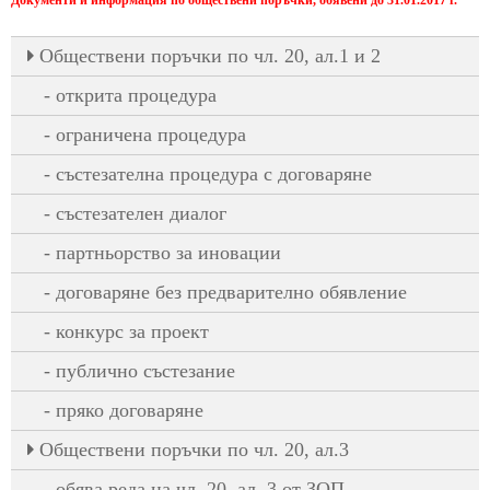
Документи и информация по обществени поръчки, обявени до 31.01.2017 г.
Oбществени поръчки по чл. 20, ал.1 и 2
открита процедура
ограничена процедура
състезателна процедура с договаряне
състезателен диалог
партньорство за иновации
договаряне без предварително обявление
конкурс за проект
публично състезание
пряко договаряне
Oбществени поръчки по чл. 20, ал.3
обява реда на чл. 20, ал. 3 от ЗОП