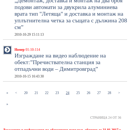
„Демонтаж, доставка и монтаж на два броя
подови автомати за двукрила алуминиева
врата тип "Летяща" и доставка и монтаж на
уплътнителна четка за същата с дължина 208
см”
2010-10-29 15:11:13
Номер
01-10-114
Изграждане на видео наблюдение на
обект:”Пречиствателна станция за
отпадъчни води – Димитровград”
2010-10-15 16:43:30
(current)
(current)
(current)
(current)
(current)
(current)
(current)
(current)
(current)
«
<
20
21
22
23
24
25
26
27
28
>
»
СТРАНИЦА 24 ОТ 36