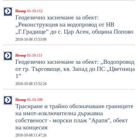
Номер
01-10-112
Геодезично заснемане за обект:
„Реконструкция на водопровод от НВ
„Г.Градище” до с. Цар Асен, община Попово
2010-10-08 15:53:09
Номер
01-10-111
Геодезично заснемане за обект: „Водопровод
от гр. Търговище, кв. Запад до ПС „Цветница
1”
2010-10-08 15:52:24
Номер
01-10-109
Трасиране и трайно обозначаване границите
на имот-изключителна държавна
собственост - морски плаж "Арапя", обект
на концесия
2010-10-08 11:47:26