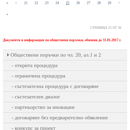
(current)
(current)
(current)
(current)
(current)
(current)
(current)
(current)
(current)
«
<
21
22
23
24
25
26
27
28
29
>
»
СТРАНИЦА 25 ОТ 36
Документи и информация по обществени поръчки, обявени до 31.01.2017 г.
Oбществени поръчки по чл. 20, ал.1 и 2
открита процедура
ограничена процедура
състезателна процедура с договаряне
състезателен диалог
партньорство за иновации
договаряне без предварително обявление
конкурс за проект