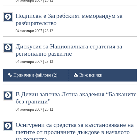
04 ноември 2007 | 23:12
Подписан е Загребският меморандум за
разбирателство
04 ноември 2007 | 23:12
Дискусия за Националната стратегия за
регионално развитие
04 ноември 2007 | 23:12
Прикачени файлове (2)
Виж всички
В Девин започва Лятна академия “Балканите
без граници”
04 ноември 2007 | 23:12
Осигурени са средства за възстановяване на
щетите от проливните дъждове в началото
на годината