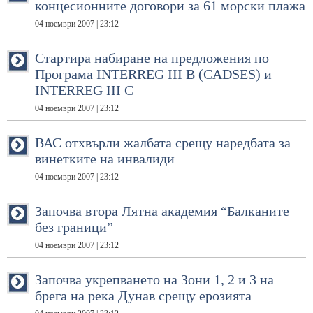
концесионните договори за 61 морски плажа
04 ноември 2007 | 23:12
Стартира набиране на предложения по
Програма INTERREG III B (CADSES) и
INTERREG III C
04 ноември 2007 | 23:12
ВАС отхвърли жалбата срещу наредбата за
винетките на инвалиди
04 ноември 2007 | 23:12
Започва втора Лятна академия “Балканите
без граници”
04 ноември 2007 | 23:12
Започва укрепването на Зони 1, 2 и 3 на
брега на река Дунав срещу ерозията