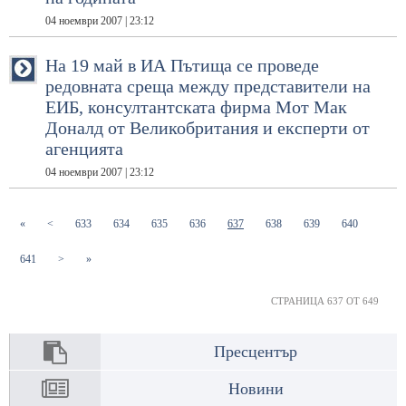
04 ноември 2007 | 23:12
На 19 май в ИА Пътища се проведе
редовната среща между представители на
ЕИБ, консултантската фирма Мот Мак
Доналд от Великобритания и експерти от
агенцията
04 ноември 2007 | 23:12
(current)
(current)
(current)
(current)
(current)
(current)
(current)
(current)
«
<
633
634
635
636
637
638
639
640
(current)
641
>
»
СТРАНИЦА 637 ОТ 649
Пресцентър
Новини