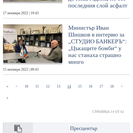
последния слой асфалт
17 ноември 2022 | 19:43
Министър Иван
Шишков в интервю за
„СТУДИО БАНКЕРЪ“:
„Цъкащите бомби“ у
нас станаха страшно
много
15 ноември 2022 | 09:43
(current)
(current)
(current)
(current)
(current)
(current)
(current)
(current)
(current)
«
<
10
11
12
13
14
15
16
17
18
>
»
СТРАНИЦА 14 ОТ 62
Пресцентър