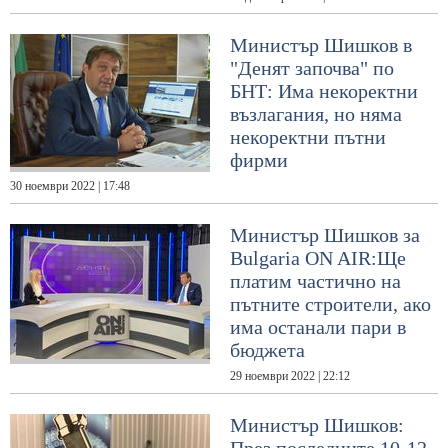
Министър Шишков в
"Денят започва" по
БНТ: Има некоректни
възлагания, но няма
некоректни пътни
фирми
30 ноември 2022 | 17:48
Министър Шишков за
Bulgaria ON AIR:Ще
платим частично на
пътните строители, ако
има останали пари в
бюджета
29 ноември 2022 | 22:12
Министър Шишков: