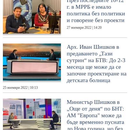
През последните 10-12
г. в МРРБ е имало
политика без политики
и говорене без проекти
27 ноември 2022 | 14:20
Арх. Иван Шишков в
предаването „Тази
сутрин“ на БТВ: До 2-3
месеца ще може да се
започне проектиране на
детската болница
25 ноември 2022 | 10:13
Министър Шишков в
„Още от деня“ по БНТ:
АМ "Европа" може да
бъде временно пусната
до Нова година, но без