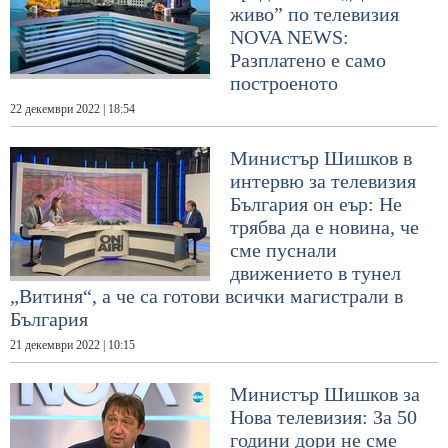
живо” по телевизия
NOVA NEWS:
Разплатено е само
построеното
22 декември 2022 | 18:54
Министър Шишков в
интервю за телевизия
България он еър: Не
трябва да е новина, че
сме пуснали
движението в тунел
„Витиня“, а че са готови всички магистрали в
България
21 декември 2022 | 10:15
Министър Шишков за
Нова телевизия: За 50
години дори не сме