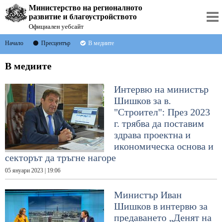
Министерство на регионалното
развитие и благоустройството
Официален уебсайт
Начало
Пресцентър
В медиите
В медиите
Интервю на министър
Шишков за в.
"Строител": През 2023
г. трябва да поставим
здрава проектна и
икономическа основа и
секторът да тръгне нагоре
05 януари 2023 | 19:06
Министър Иван
Шишков в интервю за
предаването „Денят на