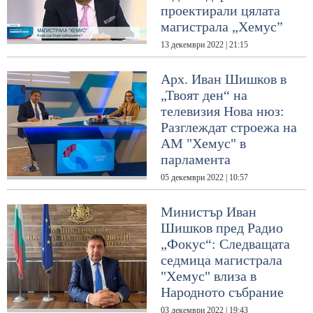
проектирали цялата
магистрала „Хемус”
13 декември 2022 | 21:15
Арх. Иван Шишков в
„Твоят ден“ на
телевизия Нова нюз:
Разглеждат строежа на
АМ "Хемус" в
парламента
05 декември 2022 | 10:57
Министър Иван
Шишков пред Радио
„Фокус“: Следващата
седмица магистрала
"Хемус" влиза в
Народното събрание
03 декември 2022 | 19:43