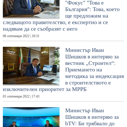
"Фокус" "Това е
България": Това, което
ще предложим на
следващото правителство, е експертно и се
надявам да се съобразят с него
06 септември 2022 | 18:31
Министър Иван
Шишков в интервю за
вестник „Строител“:
Приемането на
методика за индексация
в строителството е
изключителен приоритет за МРРБ
01 септември 2022 | 17:43
Министър Иван
Шишков в интервю за
bTV: Би трябвало до