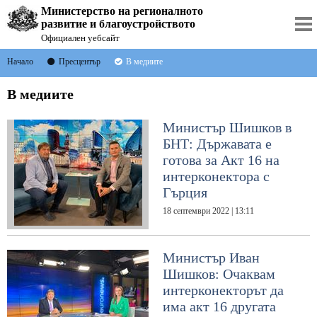
Министерство на регионалното
развитие и благоустройството
Официален уебсайт
Начало
Пресцентър
В медиите
В медиите
Министър Шишков в
БНТ: Държавата е
готова за Акт 16 на
интерконектора с
Гърция
18 септември 2022 | 13:11
Министър Иван
Шишков: Очаквам
интерконекторът да
има акт 16 другата