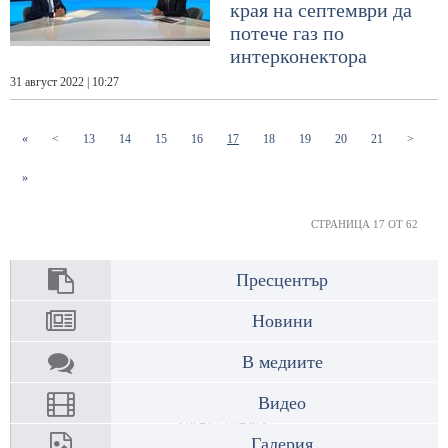
края на септември да
потече газ по
интерконектора
31 август 2022 | 10:27
(current)
(current)
(current)
(current)
(current)
(current)
(current)
(current)
(current)
«
<
13
14
15
16
17
18
19
20
21
>
»
СТРАНИЦА 17 ОТ 62
Пресцентър
Новини
В медиите
Видео
Галерия