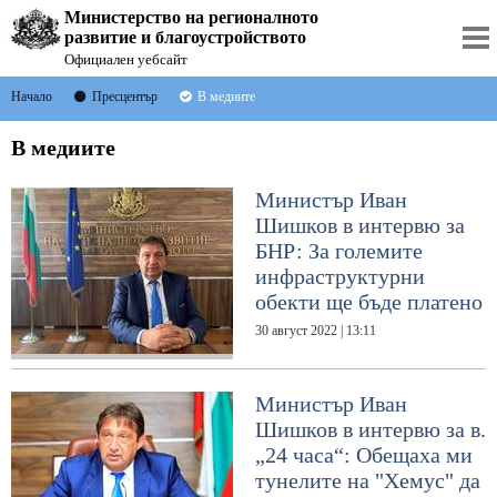
Министерство на регионалното
развитие и благоустройството
Официален уебсайт
Начало
Пресцентър
В медиите
В медиите
Министър Иван
Шишков в интервю за
БНР: За големите
инфраструктурни
обекти ще бъде платено
30 август 2022 | 13:11
Министър Иван
Шишков в интервю за в.
„24 часа“: Обещаха ми
тунелите на "Хемус" да