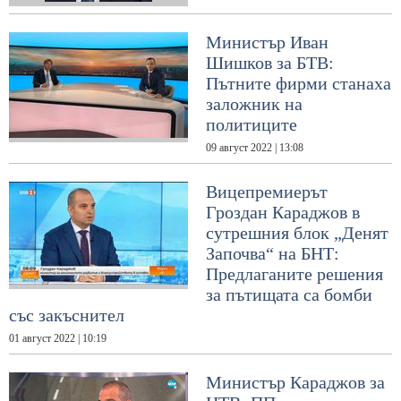
Министър Иван
Шишков за БТВ:
Пътните фирми станаха
заложник на
политиците
09 август 2022 | 13:08
Вицепремиерът
Гроздан Караджов в
сутрешния блок „Денят
Започва“ на БНТ:
Предлаганите решения
за пътищата са бомби
със закъснител
01 август 2022 | 10:19
Министър Караджов за