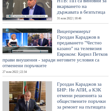
НТВ: ПП са виновни за
вкарването на
държавата в безпътица
31 юли 2022 | 18:46
Вицепремиерът
Гроздан Караджов в
предаването "Честно
казано" на телевизия
Евроком: Кирил Петков
прави внушения - заради неговите условия са
отменени поръчките
27 юли 2022 | 22:34
Гроздан Караджов за
БНР: Не АПИ, а КЗК
отмени решенията за
обществените поръчки
за ремонт на пътищата