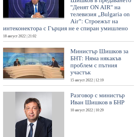
Шишков в предаването
"Денят ON AIR" на
телевизия „Bulgaria on
Air”: Строежът на
интеконектора с Гърция не е спиран умишлено
18 август 2022 | 21:02
Министър Шишков за
БНТ: Няма някакъв
проблем с пътния
участък
15 август 2022 | 12:19
Разговор с министър
Иван Шишков в БНР
10 август 2022 | 10:29