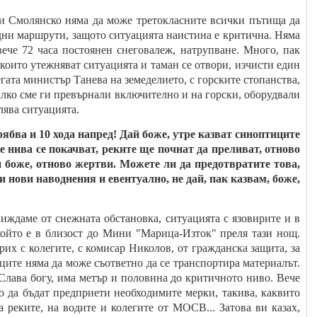
и Смолянско няма да може третокласните всички пътища да
одни маршрути, защото ситуацията наистина е критична. Няма
 вече 72 часа постоянен снеговалеж, натрупване. Много, пак
, които утежняват ситуацията и таман се отвори, изчисти един
егата министър Танева на земеделието, с горските стопанства,
лко сме ги превърнали включително и на горски, оборудвали
лява ситуацията.
ябва и 10 хода напред! Дай боже, утре казват синоптиците
е нива се покачват, реките ще почнат да преливат, отново
и боже, отново жертви. Можете ли да предотвратите това,
и нови наводнения и евентуално, не дай, пак казвам, боже,
 виждаме от снежната обстановка, ситуацията с язовирите и в
който е в близост до Мини "Марица-Изток" преля тази нощ.
рих с колегите, с комисар Николов, от гражданска защита, за
иците няма да може съответно да се транспортира материалът.
 Слава богу, има метър и половина до критичното ниво. Вече
но да бъдат предприети необходимите мерки, такива, каквито
а реките, на водите и колегите от МОСВ... Затова ви казах,