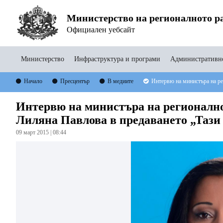
Министерство на регионалното ра
Официален уебсайт
Министерство
Инфраструктура и програми
Административно
Начало
Пресцентър
В медиите
Интервю на министъра на ре
Интервю на министъра на регионално
Лиляна Павлова в предаването „Тази
09 март 2015 | 08:44