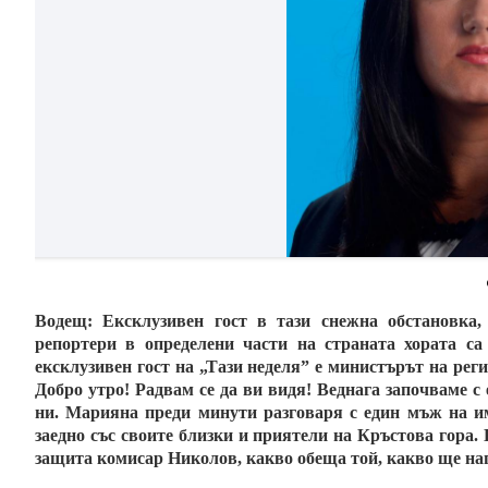
Водещ:
Ексклузивен гост в тази снежна обстановка
репортери в определени части на страната хората са
ексклузивен гост на „Тази неделя” е министърът на ре
Добро утро! Радвам се да ви видя! Веднага започваме с 
ни. Марияна преди минути разговаря с един мъж на им
заедно със своите близки и приятели на Кръстова гора
защита комисар Николов, какво обеща той, какво ще на