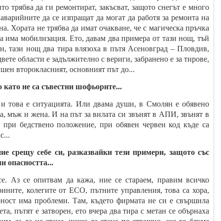
то трябва да ги ремонтират, закъсват, защото снегът е много
аварийните да се изпращат да могат да работя за ремонта на
на. Хората не трябва да имат очакване, че с магическа пръчка
а има мобилизация. Ето, давам два примера от тази нощ, тъй
н, тази нощ два тира влязоха в пътя Асеновград – Пловдив,
 двете области е задължително с вериги, забранено е за тирове,
пушен второкласният, основният път до...
о като не са съвестни шофьорите...
и това е ситуацията. Или двама души, в Смолян е обявено
, мъж и жена. И на път за вилата си звънят в АПИ, звънят в
, при бедствено положение, при обявен червен код къде са
...
ие срещу себе си, разказвайки тези примери, защото със
и опасността...
се. Аз се опитвам да кажа, ние се стараем, правим всичко
рините, колегите от ЕСО, пътните управления, това са хора,
урност има проблеми. Там, където фирмата не си е свършила
та, пътят е затворен, ето вчера два тира с метан се обърнаха