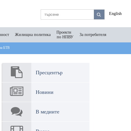
English
Проекти
вност
Жилищна политика
За потребителя
по НПВУ
 на БТВ
Пресцентър
Новини
В медиите