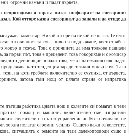
пени огромни камъни и падат дървета.
а непроходими и хората питат шофьорите на снегорини:
казал. Кой отгоре казва снегоринът да запали и да отиде да
 заслужава коментар. Никой отгоре на никой не казва. Те имат
осят отговорност за това ниво на поддържане, което трябва.
го мокър и тежък. Това е причината да има толкова паднали
, за първи път, това е прецедент, това говорихме и с комисар
оследното денонощие поради това, че от натежалия сняг падат
 продължава като тенденция заради тежкия мокър сняг. Така
 тези, на коти греблата включително се счупиха, от дървета,
рините, затова тази нощ от цялата страна се изпратиха
е пътища работиха цялата нощ и колегите си помагат в тези
изпратиха помощ и машини, включително сме изпратили
нашите служители на пътно управление не бяха почивали, не
спят, хората полагат огромни усилия. Същото важи за колегите,
кова, ситуацията с ремонта на тези далекопроводи също е