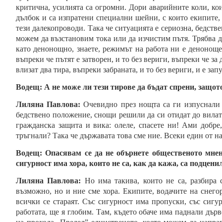
критична, усилията са огромни. Дори аварийните коли, кои
дълбок и са изпратени специални шейни, с които екипите, 
тези далекопроводи. Така че ситуацията е сериозна, бедстве
можем да възстановим тока или да изчистим пътя. Трябва д
като денонощно, знаете, режимът на работа ни е деноноще
въпреки че пътят е затворен, и то без вериги, въпреки че за
влизат два тира, въпреки забраната, и то без вериги, и е за
Водещ:
А не може ли тези тирове да бъдат спрени, защот
Лиляна Павлова:
Очевидно през нощта са ги изпуснали 
бедствено положение, снощи решили да си отидат до вилата
гражданска защита и вика: олеле, спасете ни! Ами добре
тръгнали? Така че държавата това сме ние. Всеки един от нас
Водещ:
Опасявам се да не обърнете общественото мнен
сигурност има хора, които не са, как да кажа, са подценил
Лиляна Павлова:
Но има такива, които не са, разбира 
възможно, но и ние сме хора. Екипите, водачите на снего
всички се стараят. Със сигурност има пропуски, със сиг
работата, ще я глобим. Там, където обаче има паднали дърве