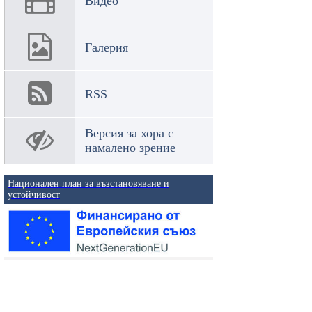
Видео
Галерия
RSS
Версия за хора с
намалено зрение
Национален план за възстановяване и
устойчивост