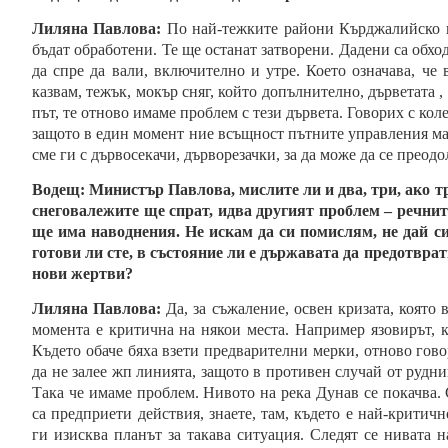
Лиляна Павлова:
По най-тежките райони Кърджалийско 
бъдат обработени. Те ще останат затворени. Дадени са обх
да спре да вали, включително и утре. Което означава, че
казвам, тежък, мокър сняг, който допълнително, дърветата 
път, те отново имаме проблем с тези дървета. Говорих с кол
защото в един момент ние всъщност пътните управления ма
сме ги с дървосекачи, дърворезачки, за да може да се преодо
Водещ:
Министър Павлова, мислите ли и два, три, ако тр
снеговалежите ще спрат, идва другият проблем – речнит
ще има наводнения. Не искам да си помислям, не дай с
готови ли сте, в състояние ли е държавата да предотврат
нови жертви?
Лиляна Павлова:
Да, за съжаление, освен кризата, която
момента е критична на някои места. Например язовирът, 
Където обаче бяха взети предварителни мерки, отново гово
да не залее жп линията, защото в противен случай от рудн
Така че имаме проблем. Нивото на река Дунав се покачва.
са предприети действия, знаете, там, където е най-критич
ги изисква планът за такава ситуация. Следят се нивата н