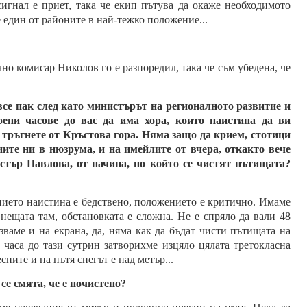
сигнал е приет, така че екип пътува да окаже необходимото
е един от районите в най-тежко положение...
но комисар Николов го е разпоредил, така че съм убедена, че
 все пак след като министърът на регионалното развитие и
оени часове до вас да има хора, които наистина да ви
и тръгнете от Кръстова гора. Няма защо да крием, стотици
ите ни в нюзрума, и на имейлите от вчера, откакто вече
стър Павлова, от начина, по който се чистят пътищата?
нието наистина е бедствено, положението е критично. Имаме
 нещата там, обстановката е сложна. Не е спряло да вали 48
зваме и на екрана, да, няма как да бъдат чисти пътищата на
 часа до тази сутрин затворихме изцяло цялата третокласна
спите и на пътя снегът е над метър...
 се смята, че е почистено?