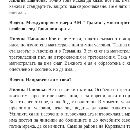
Лиляна Павлова:
Точно това искам да кажа, все пак има
кажем и стандартите, защото има свръхочакване. Не е лято 
или да...
Водещ:
Междувпрочем вчера АМ "Тракия", много зрител
особено след Троянови врата.
Лиляна Павлова:
Което не е така, защото съгласно станд
идеално изчистена магистрала при зимни условия. Такива с
стандартът в Австрия и в Германия. 3 см сняг на магистрал
третокласния път, на второкласния и третокласния. Така
магистралата да има сняг. Важното е да е обработена с 
опесъчено и осолено, но да има...
Водещ:
Направено ли е това?
Лиляна Павлова:
Не на всички пътища. Особено на треток
които има преспи или навявания, са затворени, докато спр
Когато снегът спре, те ще бъдат изчистени. В момента уси
при зимни условия, нека още веднъж да кажа, защото к
Усилията са ни насочени в първокласната и второкласна мр
има достъп за линейки до болниците и до лечебните заве
пътна мрежа, да се изчисти. Само за района на Кърджали 