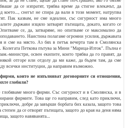
им, за да не стане, щеше да стане по-страшно, ако го бяхме
бваше да се изпратят, трябва време да стигне влекачът, да
ед което..., снегът не спира да вали в този момент, натрупва
ят. Пак казвам, не сме идеални, със сигурност има много
налите държави изцяло затварят пътищата, докато, когато се
Опитваме се, да, затваряме, но опитваме се максимално да
троподаването. Наистина полагаме огромни усилия, държавата
я и сме на място. Аз бях в петък вечерта там в Смолянска
ли. Колегата Петкова пътува за Мини "Марица-Изток". Пълна е
ам.-министри, освен екипите, които трябва да го правят, да
 някой отгоре или отдолу да ми каже, да бъдем там, да сме
ду всички институции, да направим възможно.
 фирми, които не изпълняват договорните си отношения,
бихте глобили?
е глобяваме много фирми. Със сигурност и в Смолянска, и в
нирани фирмите. Това ще го направим, след като приключи,
 приключи, добре да завърши борбата бих казала, защото това
а степен да се отворят пътищата, защото до края на деня няма
ища, защото навяванята...