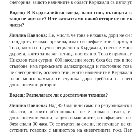
снегорина, защото наличните в област Кърджали са изпочу
Водещ:
В Кърджалийско вчера, вали сняг, пътищата с
защо не чистите? И те казват: ами никой отгоре не ни е 
чисти?
Лиляна Павлова:
Не, мисля, че това е някаква, дори не си
стандарти, те имат правила, имат си шефове тези фирми, н
Това, което се случи специално в Кърджали, снегът е мно
дървета, които затварят пътища постоянно. Това е причината
Николов тази сутрин, 800 населени места бяха без ток в п
стълбове, има прекъснати далекопроводи и постоянно това
че снегорините, особено тези, които наличните в Кърджали,
плюс много камъни се счупиха дори греблата на снего
допълнителни роторни...
Водещ:
Разполагате ли с достатъчно техника?
Лиляна Павлова:
Над 950 машини само по републиканскит
области, в които обстановката не е толкова тежка, 
допълнително екипи, защото и машините, и шофьорите, и 
бяха спали 30 часа. Те се въртят на смени, не почиват, не 
сутринта говорих с министъра на енергетиката г-жа Пет