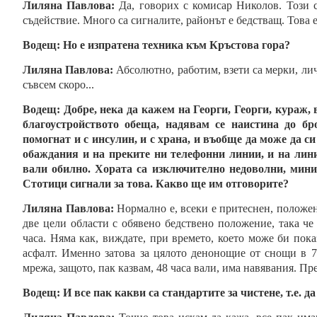
Лиляна Павлова:
Да, говорих с комисар Николов. Този 
съдействие. Много са сигналите, районът е бедстващ. Това 
Водещ:
Но е изпратена техника към Кръстова гора?
Лиляна Павлова:
Абсолютно, работим, взети са мерки, лич
съвсем скоро...
Водещ:
Добре, нека да кажем на Георги, Георги, кураж,
благоустройството обеща, надявам се наистина до бр
помогнат и с инсулин, и с храна, и въобще да може да с
обаждания и на преките ни телефонни линии, и на лини
вали обилно. Хората са изключително недоволни, мини
Стотици сигнали за това. Какво ще им отговорите?
Лиляна Павлова:
Нормално е, всеки е притеснен, положе
две цели области с обявено бедствено положение, така че
часа. Няма как, виждате, при времето, което може би пока
асфалт. Именно затова за цялото денонощие от снощи в 7
мрежа, защото, пак казвам, 48 часа вали, има навявания. Пре
Водещ:
И
все пак какви са стандартите за чистене, т.е. да