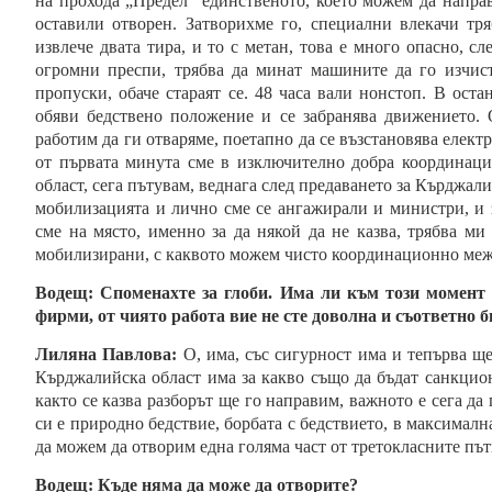
на прохода „Предел” единственото, което можем да направ
оставили отворен. Затворихме го, специални влекачи тря
извлече двата тира, и то с метан, това е много опасно, сл
огромни преспи, трябва да минат машините да го изчист
пропуски, обаче стараят се. 48 часа вали нонстоп. В оста
обяви бедствено положение и се забранява движението. 
работим да ги отваряме, поетапно да се възстановява елек
от първата минута сме в изключително добра координаци
област, сега пътувам, веднага след предаването за Кърджа
мобилизацията и лично сме се ангажирали и министри, и з
сме на място, именно за да някой да не казва, трябва ми
мобилизирани, с каквото можем чисто координационно меж
Водещ:
Споменахте за глоби. Има ли към този момент
фирми, от чиято работа вие не сте доволна и съответно 
Лиляна Павлова:
О, има, със сигурност има и тепърва щ
Кърджалийска област има за какво също да бъдат санкцио
както се казва разборът ще го направим, важното е сега да
си е природно бедствие, борбата с бедствието, в максималн
да можем да отворим една голяма част от третокласните път
Водещ:
Къде няма да може да отворите?