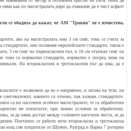
ме навявания от метър и половина преспи на пътя. Нека да
и няма как по магистралата дори да очакваме да е чист асфалт
и се обадиха да кажат, че АМ "Тракия" не е изчистена,
артите, ако на магистралата има 3 см сняг, това се счита за
а стандартите, ние ползваме европейските стандарти, такъв е
ата, 5 см сняг на първокласния път, и 10 см отъпкан сняг на
 че това са нормални стандарти, нормално е посред зима на
химикали. На второкласния и третокласния път да има, да е
ласните е възможно да не е направено, и затова на тези, на
е снеговалежът, каквито са отново, пак казвам, стандартите.
лията са ни насочени особено магистралите, те са обработени
оректно ме попитахте, при зимни условия за обработени.
ежа, за да няма достъп между големите населени места, за да
дения. Поетапно се работи вече второкласна и третокласна
тази нощ сме изпратили от Шумен, Разград и Варна 7 роторни