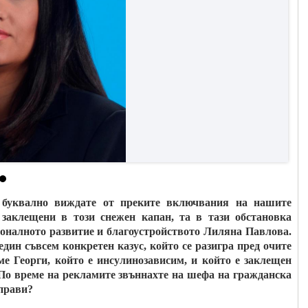
, буквално виждате от преките включвания на нашите
 заклещени в този снежен капан, та в тази обстановка
гионалното развитие и благоустройството Лиляна Павлова.
един съвсем конкретен казус, който се разигра пред очите
е Георги, който е инсулинозависим, и който е заклещен
. По време на рекламите звъннахте на шефа на гражданска
прави?