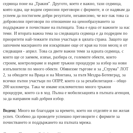
седмица поне на „Тракия”. Другото, което е важно, тази седмица,
която идва, ще водим сериозни преговори с фирмите, и се надявам да
успеем да постигнем добри резултати, независимо, че все пак това са
доброволни преговори по отношение на ценообразуването за
поддържане и почистване на пътищата. Това е една от важните за нас
теми. И втората важна тема за следващата седмица е да подредим по
приоритети най-тежките пътни участъци в цялата страна. Защото ще
започнем масираното им изкърпване още от края на този месец и от
следващия - април. Това са двете важни теми за идната седмица, с
които ще се заемем, извън, разбира се, големите обекти, които
строим, контролираме и вървят тръжни процедури за избор на нови
изпълнители по много обекти. Обявихме търгове и за „Струма” ЛОТ
2, за обходите на Враца и на Монтана, за пътя Мездра-Ботевград, за
всички пътни участъци по ОПРР, които са за рехабилитация – общо
200 километра. Така че имаме изключително много тръжни
процедури, които са в ход. Пълна е мобилизацията в пътната агенция,
за да направим най-добрия избор.
Водещ:
Много ви благодаря за времето, което ни отделяте и ви желая
успех. Особено да проведете успешно преговорите с фирмите за
почистването и поддържането на пътната мрежа.