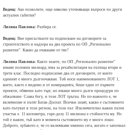
Водещ:
Ако позволите, още няколко уточняващи въпроси по други
актуални събития?
Лиляна Павлова:
Разбира се.
Водещ:
Вие присъствахте на подписване на договорите за
строителството и надзора на два проекта по ОП „Регионално
развитие”. Какво да очакваме от тях?
Лиляна Павлова:
Както знаете, по ОП „Регионално развитие”
имаме половин милиард лева за рехабилитация на пътища втори и
трети клас. Последно подписахме два от договорите, от които
единият е много дългоочакван. Той носи наименованието ЛОТ 1,
което, както е видимо и от номерацията, беше един от първите
проекти, обявени като търг, но имаше много дълги процедури по
обжалване. Слава богу, и този ЛОТ тръгна. Но по-важното е, че
включихме и пътят Батак-Доспат. Всички знаят, какво е състоянието
като пътуват в този регион, на този път. Изключително важен пътен
участък е. 11 километра, горе-долу 11 милиона е стойността му. Но
той е важен, тъй като в момента състоянието му е много лошо.
Доброто, хубавото е, че го включваме именно сега, когато е започнал