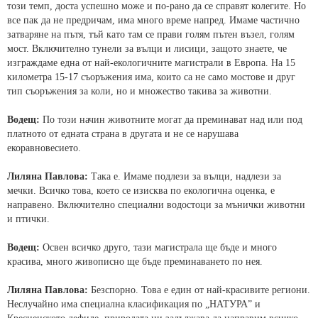
този темп, доста успешно може и по-рано да се справят колегите. Но
все пак да не предричам, има много време напред. Имаме частично
затваряне на пътя, тъй като там се прави голям пътен възел, голям
мост. Включително тунели за вълци и лисици, защото знаете, че
изграждаме една от най-екологичните магистрали в Европа. На 15
километра 15-17 съоръжения има, които са не само мостове и друг
тип съоръжения за коли, но и множество такива за животни.
Водещ:
По този начин животните могат да преминават над или под
платното от едната страна в другата и не се нарушава
екоравновесието.
Лиляна Павлова:
Така е. Имаме подлези за вълци, надлези за
мечки. Всичко това, което се изисква по екологична оценка, е
направено. Включително специални водостоци за мънички животни
и птички.
Водещ:
Освен всичко друго, тази магистрала ще бъде и много
красива, много живописно ще бъде преминаването по нея.
Лиляна Павлова:
Безспорно. Това е един от най-красивите региони.
Неслучайно има специална класификация по „НАТУРА” и