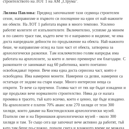
строителството на ЛОТ 1 на АМ „Струма”.
Лиляна Павлова:
Предвид започналият тази седмица строителен
сезон, направихме и първото си посещение на един от най-важните
ни обекти. На ЛОТ 1 работата върви в много темпово. Усилено
работят колегите от изпълнителите. Включително, успяхме да минем
и по самото трасе там, където вече то е направено и видяхме, че има
доста напреднали дейности по продължение на обекта. Най-важното
беше, че направихме оглед на тази част от обекта, затворена за
археологически разкопки. Там изключително голям напредък има
работата на археолозите, за което и лично премиерът им благодари. С
разкопките се занимават над 60 работника, които поетапно
освобождават терени. Вече има една доста сериозна част, която е
освободена. Има намерени монети. Намерени са делви, намерени са
остатъци от зидове на стари къщи. Много интересни неща са
открити. Те вече са проучени. Голяма част от тях ще бъдат извадени и
ще продължи вече нормалното строителство. Няма да се налага
промяна в трасето, тъй като всичко, което е ценно, ще бъде извадено.
На археолозите е платен 70% аванс или 270 хиляди от тези 300
хиляди, които даваме на Кюстендилския археологически музей.
Платили сме и на Пернишкия археологически музей - около 300
хиляди и там. Те също сега ще започнат вече активно да работят, тъй
като там беше по-сложно, поради снега и влажното време не можаха