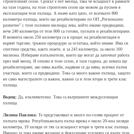
строителният сезон. Срокът е пет месеца, така че всъщност в рамките
на тази година, на този строителен сезон ще можем да пуснем в
експлоатация тези пътища. А иначе като цяло, от всичките 800
километра пътища, които ще рехабилитираме по ОП „Регионално
развитие” с този половин милиард лева, който имаме предвидени,
вече 240 километра от тези 800 са готови, пуснати и рехабилитирани.
В момента около 250 километра са в процес на рехабилитация и
вървят търгове, тръжни процедури за остатъка, който имаме. Има си
спестени средства, както знаете, и за 243 километра, за около 160
милиона. Избираме изпълнители, които ще могат да започнат работа
през май месец. И отново в този сезон, в тази година, до зимата ще
рехабилитираме, ако няма жалби, надявам се да няма, всички пътни
участъци, които са предвидени. Това са много важни пътища, защото
не само магистралите са важни, важни са и тези втори и трети клас
пътища.
Водещ:
Да, изключително. Това са вътрешните междуселищни
пътища.
Лиляна Павлова:
Те представляват и много по-голям процент от
пътната мрежа. Републиканската пътна мрежа е около 20-ина хиляди
километра, 19 хиляди от тях са всъщност втори и трети клас пътища.
Именно за това имаме желание и фокусираме усилията си върху тези