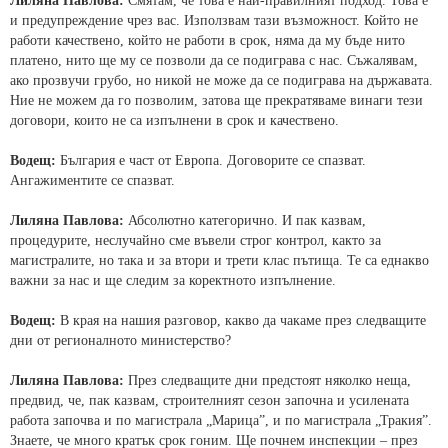
Лиляна Павлова:
Смятам, че това е най-правилният подход. Това е
и предупреждение чрез вас. Използвам тази възможност. Който не
работи качествено, който не работи в срок, няма да му бъде нито
платено, нито ще му се позволи да се подиграва с нас. Съжалявам,
ако прозвучи грубо, но никой не може да се подиграва на държавата.
Ние не можем да го позволим, затова ще прекратяваме винаги тези
договори, които не са изпълнени в срок и качествено.
Водещ:
България е част от Европа. Договорите се спазват.
Ангажиментите се спазват.
Лиляна Павлова:
Абсолютно категорично. И пак казвам,
процедурите, неслучайно сме въвели строг контрол, както за
магистралите, но така и за втори и трети клас пътища. Те са еднакво
важни за нас и ще следим за коректното изпълнение.
Водещ:
В края на нашия разговор, какво да чакаме през следващите
дни от регионалното министерство?
Лиляна Павлова:
През следващите дни предстоят няколко неща,
предвид, че, пак казвам, строителният сезон започна и усилената
работа започва и по магистрала „Марица”, и по магистрала „Тракия”.
Знаете, че много кратък срок гоним. Ще почнем инспекции – през