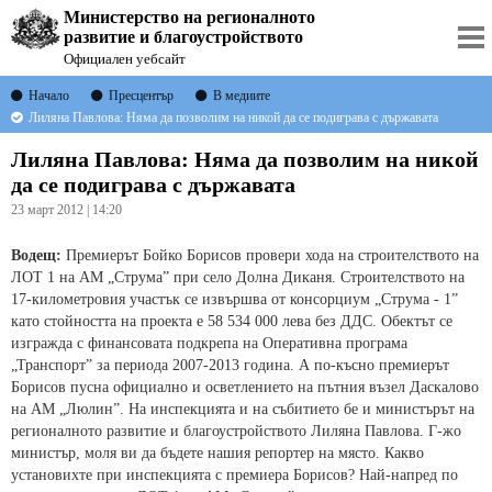
Министерство на регионалното
развитие и благоустройството
Официален уебсайт
Начало
Пресцентър
В медиите
Лиляна Павлова: Няма да позволим на никой да се подиграва с държавата
Лиляна Павлова: Няма да позволим на никой
да се подиграва с държавата
23 март 2012 | 14:20
Водещ:
Премиерът Бойко Борисов провери хода на строителството на
ЛОТ 1 на АМ „Струма” при село Долна Диканя. Строителството на
17-километровия участък се извършва от консорциум „Струма - 1”
като стойността на проекта е 58 534 000 лева без ДДС. Обектът се
изгражда с финансовата подкрепа на Оперативна програма
„Транспорт” за периода 2007-2013 година. А по-късно премиерът
Борисов пусна официално и осветлението на пътния възел Даскалово
на АМ „Люлин”. На инспекцията и на събитието бе и министърът на
регионалното развитие и благоустройството Лиляна Павлова. Г-жо
министър, моля ви да бъдете нашия репортер на място. Какво
установихте при инспекцията с премиера Борисов? Най-напред по