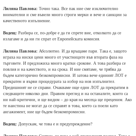
Лиляна Павлова:
Точно така. Все пак ние сме изключително
внимателни и сме въвели много строги мерки и вече и санкции за
качественото изпълнение.
Водещ:
Разбира се, по-добре е да ги спрете вие, отколкото да се
излагаме и да ни ги спрат от Европейската комисия.
Лиляна Павлова:
Абсолютно. И да връщаме пари. Така е, защото
играха на ниски цени много от участниците във втората фаза на
търговете. И предложиха много кратки срокове. А това разбира се
повлия и на качеството, и на срока. И ние смятаме, че трябва да
бъдем категорично безкомпромисни. И затова вече единият ЛОТ е
прекратен и върви процедурата за избор на нов изпълнител.
Предишният не се справи. Очакваме още един ЛОТ да прекратим в
следващите няколко дни. Правим преглед и на останалите, които са
ни най-критични, и ще видим – до края на месеца ще преценим. Ако
те наистина не могат да се справят в това, което са поели като
ангажимент, ние ще бъдем безкомпромисни.
Водещ:
Допускам, че това е и предупреждение?