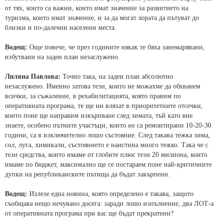
от тях, които са важни, които имат значение за развитието на
туризма, които имат значение, и за да могат хората да пътуват до
близки и по-далечни населени места.
Водещ:
Още повече, че през годините някак те бяха занемарявани,
избутвани на заден план незаслужено.
Лиляна Павлова:
Точно така, на заден план абсолютно
незаслужено. Именно затова тези, които не можахме да обхванем
всички, за съжаление, в рехабилитацията, която правим по
оперативната програма, те ще ни влязат в приоритетните отсечки,
които поне ще направим изкърпване след зимата, тъй като вие
знаете, особено пътните участъци, които не са ремонтирани 10-20-30
години, са в изключително лошо състояние. След такава тежка зима,
сол, луга, химикали, състоянието е наистина много тежко. Така че с
тези средства, които имаме от глобите плюс тези 20 милиона, които
имаме по бюджет, максимално ще се постараем поне най-критичните
дупки на републиканските пътища да бъдат закърпени.
Водещ:
Излезе една новина, която определено е такава, защото
съобщава нещо нечувано досега: заради лошо изпълнение, два ЛОТ-а
от оперативната програма при вас ще бъдат прекратени?