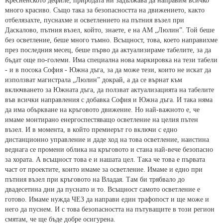
Кресненското дефиле, природата ни задължава да направим всичко
много красиво. Също така за безопасността на движението, както
отбелязахте, пуснахме и осветлението на пътния възел при
Даскалово, пътния възел, който, знаете, е на АМ „Люлин”. Той беше
без осветление, беше много тъмно. Всъщност, това, което направихме
през последния месец, беше първо да актуализираме табелите, за да
бъдат още по-големи. Има специална нова маркировка на тези табели
- и в посока София - Южна дъга, за да може тези, които не искат да
използват магистрала „Люлин” докрай, а да се върнат към
включването за Южната дъга, да ползват актуализацията на табелите
във всички направления с добавка София и Южна дъга. И така няма
да има объркване на кръговото движение. Но най-важното е, че
имаме монтирано енергоспестяващо осветление на целия пътен
възел. И в момента, в който премиерът го включи с едно
дистанционно управление и даде ход на това осветление, наистина
веднага се промени облика на кръговото и стана най-вече безопасно
за хората. А всъщност това е и нашата цел. Така че това е първата
част от проектите, които имаме за осветление. Имаме и едно при
пътния възел при кръговото на Владая. Там би трябвало до
двадесетина дни да пуснато и то. Всъщност самото осветление е
готово. Имаме нужда ЧЕЗ да направи един трафопост и ще може и
него да пуснем. И с това безопасността на пътуващите в този регион
смятам, че ще бъде добре осигурена.