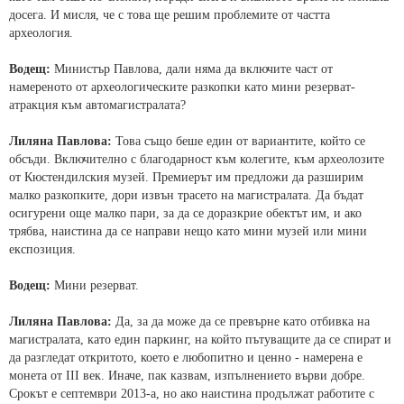
досега. И мисля, че с това ще решим проблемите от частта
археология.
Водещ:
Министър Павлова, дали няма да включите част от
намереното от археологическите разкопки като мини резерват-
атракция към автомагистралата?
Лиляна Павлова:
Това също беше един от вариантите, който се
обсъди. Включително с благодарност към колегите, към археолозите
от Кюстендилския музей. Премиерът им предложи да разширим
малко разкопките, дори извън трасето на магистралата. Да бъдат
осигурени още малко пари, за да се доразкрие обектът им, и ако
трябва, наистина да се направи нещо като мини музей или мини
експозиция.
Водещ:
Мини резерват.
Лиляна Павлова:
Да, за да може да се превърне като отбивка на
магистралата, като един паркинг, на който пътуващите да се спират и
да разгледат откритото, което е любопитно и ценно - намерена е
монета от ІІІ век. Иначе, пак казвам, изпълнението върви добре.
Срокът е септември 2013-а, но ако наистина продължат работите с