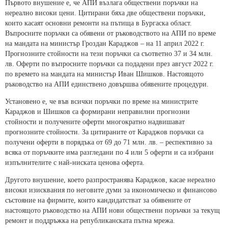
Първото внушение е, че АПИ възлага обществени поръчки на
нереално високи цени. Цитирани бяха две обществени поръчки,
които касаят основни ремонти на пътища в Бургаска област.
Въпросните поръчки са обявени от ръководството на АПИ по време
на мандата на министър Гроздан Караджов – на 11 април 2022 г.
Прогнозните стойности на тези поръчки са съответно 37 и 34 млн.
лв. Оферти по въпросните поръчки са подадени през август 2022 г.
по времето на мандата на министър Иван Шишков. Настоящото
ръководство на АПИ единствено довършва обявените процедури.
Установено е, че във всички поръчки по време на министрите
Караджов и Шишков са формирани неправилни прогнозни
стойности и получените оферти многократно надвишават
прогнозните стойности. За цитираните от Караджов поръчки са
получени оферти в порядъка от 69 до 71 млн. лв. – респективно за
всяка от поръчките има разгледани по 4 или 5 оферти и са избрани
изпълнителите с най-ниската ценова оферта.
Другото внушение, което разпространява Караджов, касае нереално
високи изисквания по неговите думи за икономическо и финансово
състояние на фирмите, които кандидатстват за обявените от
настоящото ръководство на АПИ нови обществени поръчки за текущ
ремонт и поддръжка на републиканската пътна мрежа.