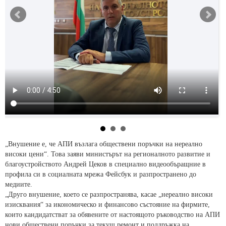
„Внушение е, че АПИ възлага обществени поръчки на нереално
високи цени“. Това заяви министърът на регионалното развитие и
благоустройството Андрей Цеков в специално видеообъращние в
профила си в социалната мрежа Фейсбук и разпространено до
медиите.
„Друго внушение, което се разпространява, касае „нереално високи
изисквания“ за икономическо и финансово състояние на фирмите,
които кандидатстват за обявените от настоящото ръководство на АПИ
нови обществени поръчки за текущ ремонт и поддръжка на