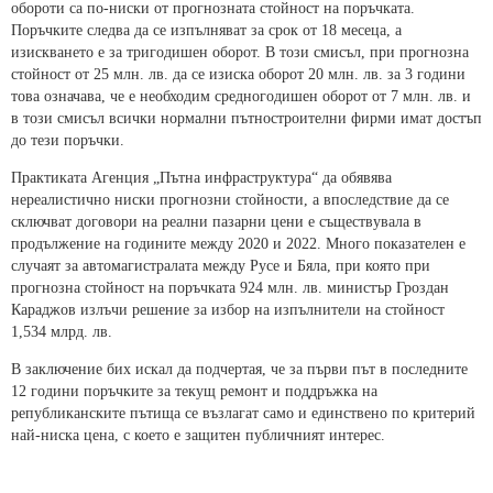
обороти са по-ниски от прогнозната стойност на поръчката.
Поръчките следва да се изпълняват за срок от 18 месеца, а
изискването е за тригодишен оборот. В този смисъл, при прогнозна
стойност от 25 млн. лв. да се изиска оборот 20 млн. лв. за 3 години
това означава, че е необходим средногодишен оборот от 7 млн. лв. и
в този смисъл всички нормални пътностроителни фирми имат достъп
до тези поръчки.
Практиката Агенция „Пътна инфраструктура“ да обявява
нереалистично ниски прогнозни стойности, а впоследствие да се
сключват договори на реални пазарни цени е съществувала в
продължение на годините между 2020 и 2022. Много показателен е
случаят за автомагистралата между Русе и Бяла, при която при
прогнозна стойност на поръчката 924 млн. лв. министър Гроздан
Караджов излъчи решение за избор на изпълнители на стойност
1,534 млрд. лв.
В заключение бих искал да подчертая, че за първи път в последните
12 години поръчките за текущ ремонт и поддръжка на
републиканските пътища се възлагат само и единствено по критерий
най-ниска цена, с което е защитен публичният интерес.