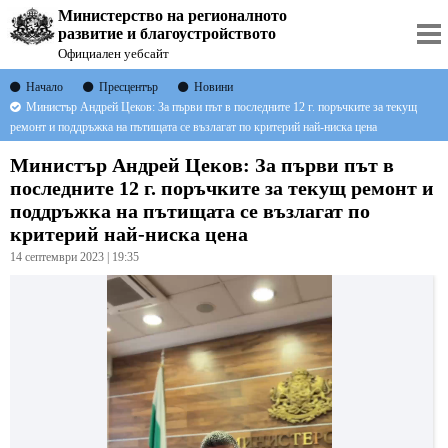
Министерство на регионалното
развитие и благоустройството
Официален уебсайт
Начало
Пресцентър
Новини
Министър Андрей Цеков: За първи път в последните 12 г. поръчките за текущ
ремонт и поддръжка на пътищата се възлагат по критерий най-ниска цена
Министър Андрей Цеков: За първи път в
последните 12 г. поръчките за текущ ремонт и
поддръжка на пътищата се възлагат по
критерий най-ниска цена
14 септември 2023 | 19:35