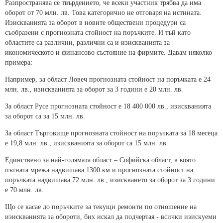
Разпространява се твърдението, че всеки участник трябва да има
оборот от 70 млн. лв. Това категорично не отговаря на истината.
Изискванията за оборот в новите обществени процедури са
съобразени с прогнозната стойност на поръчките. И тъй като
областите са различни, различни са и изискванията за
икономическото и финансово състояние на фирмите. Давам няколко
примера:
Например, за област Ловеч прогнозната стойност на поръчката е 24
млн. лв., изискванията за оборот за 3 години е 20 млн. лв.
За област Русе прогнозната стойност е 18 400 000 лв., изискванията
за оборот са за 15 млн. лв.
За област Търговище прогнозната стойност на поръчката за 18 месеца
е 19,8 млн. лв., изискванията за оборот са 15 млн. лв.
Единствено за най-голямата област – Софийска област, в която
пътната мрежа надвишава 1300 км и прогнозната стойност на
поръчката надвишава 72 млн. лв., изискването за оборот за 3 години
е 70 млн. лв.
Що се касае до поръчките за текущи ремонти по отношение на
изискванията за обороти, бих искал да подчертая - всички изискуеми