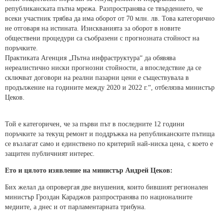
републиканската пътна мрежа. Разпространява се твърдението, че
всеки участник трябва да има оборот от 70 млн. лв. Това категорично
не отговаря на истината. Изискванията за оборот в новите
обществени процедури са съобразени с прогнозната стойност на
поръчките.
Практиката Агенция „Пътна инфраструктура“ да обявява
нереалистично ниски прогнозни стойности, а впоследствие да се
сключват договори на реални пазарни цени е съществувала в
продължение на годините между 2020 и 2022 г.“, отбелязва министър
Цеков.
Той е категоричен, че за първи път в последните 12 години
поръчките за текущ ремонт и поддръжка на републиканските пътища
се възлагат само и единствено по критерий най-ниска цена, с което е
защитен публичният интерес.
Ето и цялото изявление на министър Андрей Цеков:
Бих желал да опровергая две внушения, които бившият регионален
министър Гроздан Караджов разпространява по националните
медиите, а днес и от парламентарната трибуна.