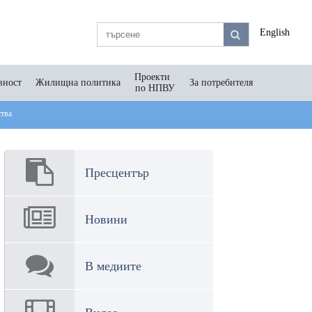
English
Проекти
вност
Жилищна политика
За потребителя
по НПВУ
ства
Пресцентър
Новини
В медиите