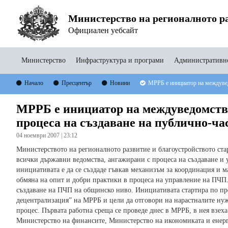
Министерство на регионалното ра
Официален уебсайт
Министерство
Инфраструктура и програми
Административно
Начало
Пресцентър
Новини
МРРБ е инициатор на междувед
МРРБ е инициатор на междуведомств
процеса на създаване на публично-ча
04 ноември 2007 | 23:12
Министерството на регионалното развитие и благоустройството ста
всички държавни ведомства, ангажирани с процеса на създаване и 
инициативата е да се създаде гъвкав механизъм за координация и м
обмяна на опит и добри практики в процеса на управление на ПЧП
създаване на ПЧП на общинско ниво. Инициативата стартира по п
децентрализация” на МРРБ и цели да отговори на нарастналите нуж
процес. Първата работна среща се проведе днес в МРРБ, в нея взех
Министерство на финансите, Министерство на икономиката и енерг