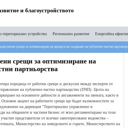
звитие и благоустройството
-териториално устройство
Регионално развитие
Енергийна ефекти
омствени срещи за оптимизиране на процеса на създаване на публично-частни партньор
ени срещи за оптимизиране на
стни партньорства
ртира поредица от работни срещи и дискусии между експерти от
управление на публично-частно партньорство (ПЧП). Целта на
аркиране на основните дейности и ангажименти на звената, както и
. Основен акцент на работните срещи ще бъдат възможностите за
редложение на дирекция “Териториално управление и
ди на общините и частния бизнес от ясно регламентиране на този
а участие представители от всички заинтересовани ведомства –
етиката, Министерство на земеделието и горите, Министерството на