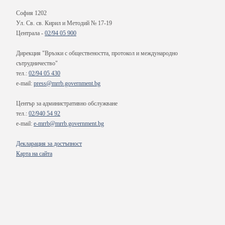
София 1202
Ул. Св. св. Кирил и Методий № 17-19
Централа -
02/94 05 900
Дирекция "Връзки с обществеността, протокол и международно
сътрудничество"
тел.:
02/94 05 430
e-mail:
press@mrrb.government.bg
Център за административно обслужване
тел.:
02/940 54 92
e-mail:
e-mrrb@mrrb.government.bg
Декларация за достъпност
Карта на сайта