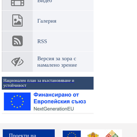
Видео
Галерия
RSS
Версия за хора с
намалено зрение
Национален план за възстановяване и
устойчивост
Проекти на