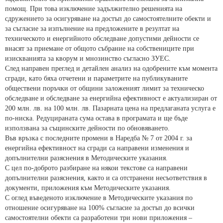
помощ. При това изключение задължително решенията на
сдружението за осигуряване на достъп до самостоятелните обекти и
за съгласие за изпълнение на предложените в резултат на
техническото и енергийното обследване допустими дейности се
внасят за приемане от общото събрание на собствениците при
изискванията за кворум и мнозинство съгласно ЗУЕС.
След направен преглед и детайлен анализ на одобрените към момента
сгради, като бяха отчетени и параметрите на публикуваните
обществени поръчки от общини заложеният лимит за техническо
обследване и обследване за енергийна ефективност е актуализиран от
200 млн. лв. на 100 млн. лв. Пазарната цена на предлаганата услуга е
по-ниска. Редуцираната сума остава в програмата и ще бъде
използвана за същинските дейности по обновяването.
Във връзка с последните промени в Наредба № 7 от 2004 г. за
енергийна ефективност на сгради са направени изменения и
допълнителни разяснения в Методическите указания.
С цел по-доброто разбиране на някои текстове са направени
допълнителни разяснения, както и са отстранени несъответствия в
документи, приложения към Методическите указания.
С оглед въведеното изключение в Методическите указания по
отношение осигуряване на 100% съгласие за достъп до всички
самостоятелни обекти са разработени три нови приложения –