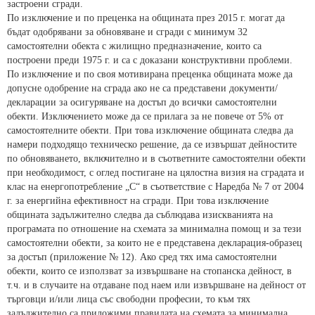
застроени сгради.
По изключение и по преценка на общината през 2015 г. могат да
бъдат одобрявани за обновяване и сгради с минимум 32
самостоятелни обекта с жилищно предназначение, които са
построени преди 1975 г. и са с доказани конструктивни проблеми.
По изключение и по своя мотивирана преценка общината може да
допусне одобрение на сграда ако не са представени документи/
декларации за осигуряване на достъп до всички самостоятелни
обекти. Изключението може да се прилага за не повече от 5% от
самостоятелните обекти. При това изключение общината следва да
намери подходящо техническо решение, да се извършат дейностите
по обновяването, включително и в съответните самостоятелни обекти
при необходимост, с оглед постигане на цялостна визия на сградата и
клас на енергопотребление „С“ в съответствие с Наредба № 7 от 2004
г. за енергийна ефективност на сгради. При това изключение
общината задължително следва да съблюдава изискванията на
програмата по отношение на схемата за минимална помощ и за тези
самостоятелни обекти, за които не е представена декларация-образец
за достъп (приложение № 12). Ако сред тях има самостоятелни
обекти, които се използват за извършване на стопанска дейност, в
т.ч. и в случаите на отдаване под наем или извършване на дейност от
търговци и/или лица със свободни професии, то към тях
задължително са приложими правилата на схемата за минимална