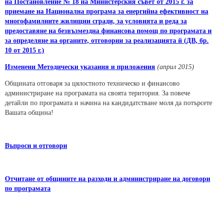
на Постановление № 18 на Министерския съвет от 2015 г. за
приемане на Национална програма за енергийна ефективност на
многофамилните жилищни сгради, за условията и реда за
предоставяне на безвъзмездна финансова помощ по програмата и
за определяне на органите, отговорни за реализацията й (ДВ, бр.
10 от 2015 г.)
Изменени Методически указания и приложения
(април 2015)
Общината отговаря за цялостното техническо и финансово
администриране на програмата на своята територия. За повече
детайли по програмата и начина на кандидатстване моля да потърсете
Вашата община!
Въпроси и отговори
Отчитане от общините на разходи и администриране на договори
по програмата