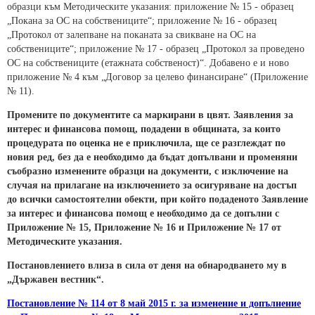
образци към Методическите указания: приложение № 15 - образец
„Покана за ОС на собствениците“; приложение № 16 - образец
„Протокол от залепване на поканата за свикване на ОС на
собствениците“; приложение № 17 - образец „Протокол за проведено
ОС на собствениците (етажната собственост)“. Добавено е и ново
приложение № 4 към „Договор за целево финансиране“ (Приложение
№ 11).
Промените по документите са маркирани в цвят. Заявления за
интерес и финансова помощ, подадени в общината, за които
процедурата по оценка не е приключила, ще се разглеждат по
новия ред, без да е необходимо да бъдат допълвани и променяни
съобразно изменените образци на документи, с изключение на
случая на прилагане на изключението за осигуряване на достъп
до всички самостоятелни обекти, при който подаденото Заявление
за интерес и финансова помощ е необходимо да се допълни с
Приложение № 15, Приложение № 16 и Приложение № 17 от
Методическите указания.
Постановлението влиза в сила от деня на обнародването му в
„Държавен вестник“.
Постановление № 114 от 8 май 2015 г. за изменение и допълнение