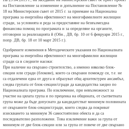
на Постановление за изменение и допълнение на Постановление №
18 на Министерския съвет от 2015 г. за приемане на Национална
програма за енергийна ефективност на многофамилните жилищни
сгради, за условията и реда за предоставяне на безвъзмездна
финансова помощ по програмата и за определяне на органите,
отговорни за реализацията й (Обн., ДВ, бр. 10 от 6 февруари 2015 г.,
попр. ДВ, бр. 18 от 10 март 2015 г.).
Одобрените изменения в Методическите указания по Националната
програма за енергийна ефективност на многофамилни жилищни
сгради са в следните насоки:
При наличие на свързано строителство, а именно няколко блок-
секции или сгради (блокове), които са свързани помежду си, т.е. не
са отдалечени една от друга и образуват общ архитектурен ансамбъл,
следва групата от блок-секции/сгради да кандидатства заедно по
Националната програма. По изключение, при невъзможност за
участие на цялата група и по преценка на общината, от съответната
група може да бъде допуснато да кандидатстват минимум половината
от свързаните блок-секции/сгради, които следва да покриват
изискването за минимум 36 самостоятелни обекта и да са
последователно разположени. Това изключение важи за група от
минимум от две блок-секции или за група от повече от две свързано