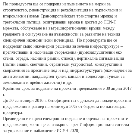
По процедурата ще се подкрепя изпълнението на мерки за
строителство, реконструкция и рехабилитация на първокласни и
второкласни (извън Трансевропейската транспортна мрежа) и
третокласни пътища, осигуряващи връзка и достъп до TEN-T
мрежата, обслужване на вътрешнорегионални връзки между
градовете и осигуряване на възможности за развитие на техния
специфичен икономически потенциал. По процедурата ще се
подкрепят също инженерни решения за зелена инфраструктура –
препятстващи и насочващи съоръжения (шумозаглушителни еко
стени, огради, насипни рампи, откоси), вертикална сигнализация
(пътни знаци, светлини, отразители устройства), конструктивни
съоръжения за пресичане под и над инфраструктурата (еко-надлези за
диви животни, ландшафтен тунел, канали и водостоци, тунели за
земноводни и дребни животни) и др.
Крайният срок за подаване на проектни предложения е 30 април 2017
г.
До 30 септември 2016 г. бенефициентът е длъжен да подаде проектни
предложения в размер на минимум 50% от бюджета по настоящата
процедура.
Предвидено е изцяло електронно подаване и оценка на проектните
предложения, което ще се извършва чрез Информационната система
за управление и наблюдение ИСУН 2020,