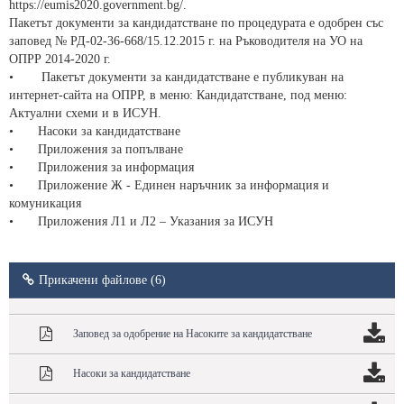
https://eumis2020.government.bg/.
Пакетът документи за кандидатстване по процедурата е одобрен със
заповед № РД-02-36-668/15.12.2015 г. на Ръководителя на УО на
ОПРР 2014-2020 г.
•
Пакетът документи за кандидатстване е публикуван на
интернет-сайта на ОПРР, в меню: Кандидатстване, под меню:
Актуални схеми и в ИСУН.
•
Насоки за кандидатстване
•
Приложения за попълване
•
Приложения за информация
•
Приложение Ж - Единен наръчник за информация и
комуникация
•
Приложения Л1 и Л2 – Указания за ИСУН
Прикачени файлове (6)
Заповед за одобрение на Насоките за кандидатстване
Насоки за кандидатстване