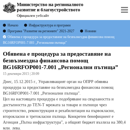
Министерство на регионалното
развитие и благоустройството
Официален уебсайт
Начало
Инфраструктура и програми
Програма "Развитие на регионите" 2021-2027
Новини
Обявена е процедура за предоставяне на безвъзмездна финансова помощ
BG16RFOP001-7.001 „Регионални пътища”
Обявена е процедура за предоставяне на
безвъзмездна финансова помощ
BG16RFOP001-7.001 „Регионални пътища”
15 декември 2015 | 20:09
Днес, 15.12.2015 г., Управляващият орган на ОПРР обявява
процедура за предоставяне на безвъзмездна финансова помощ
BG16RFOP001-7.001 „Регионални пътища”.
Цел на настоящата процедура е подобряване на свързаността и
достъпността до TEN-T мрежата за товари и пътници чрез
строителство, реконструкция и рехабилитация на първокласни,
второкласни и третокласни пътища. Конкретен бенефициент е
Агенция „Пътна инфраструктура”, а общият бюджет възлиза на 380,4
млн. лева.