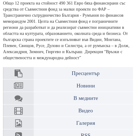
Общо 12 проекта на стойност 490 361 Евро бяха финансирани със
средства от Съвместния фонд за малки проекти по ФАР –
Трансгранично сътрудничество България - Румъния по финансов
меморандум 2001. Целта на Съвместния фонд е пограничните
региони да разработват и да реализират съвместни инициативи в
областта на културата, образованието, околната среда и бизнеса. От
българска страна проектите се изпълняват във Видин, Монтана,
Плевен, Свищов, Русе, Дулово и Силистра, а от румънска – в Долж,
Александрия, Зимнич, Гюргево и Кълъраш. Дирекция “Връзки с
обществеността и международна дейност”
Пресцентър
Новини
В медиите
Видео
Галерия
RSS