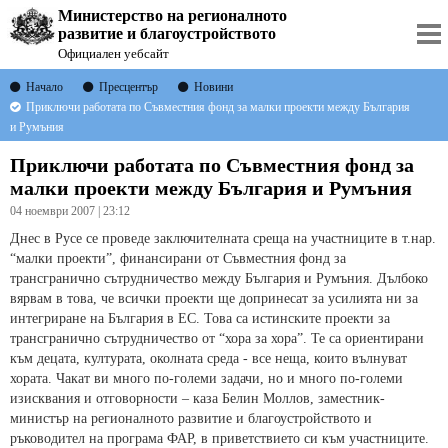
Министерство на регионалното
развитие и благоустройството
Официален уебсайт
Начало
Пресцентър
Новини
Приключи работата по Съвместния фонд за малки проекти между България
и Румъния
Приключи работата по Съвместния фонд за
малки проекти между България и Румъния
04 ноември 2007 | 23:12
Днес в Русе се проведе заключителната среща на участниците в т.нар.
“малки проекти”, финансирани от Съвместния фонд за
трансгранично сътрудничество между България и Румъния. Дълбоко
вярвам в това, че всички проекти ще допринесат за усилията ни за
интегриране на България в ЕС. Това са истинските проекти за
трансгранично сътрудничество от “хора за хора”. Те са ориентирани
към децата, културата, околната среда - все неща, които вълнуват
хората. Чакат ви много по-големи задачи, но и много по-големи
изисквания и отговорности – каза Белин Моллов, заместник-
министър на регионалното развитие и благоустройството и
ръководител на програма ФАР, в приветствието си към участниците.