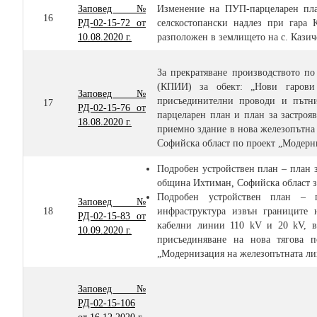
Заповед №
Изменение на ПУП-парцеларен план
16
РД-02-15-72 от
селскостопански надлез при гара
10.08.2020 г.
разположен в землището на с. Казич
За прекратяване производството п
(КПИИ) за обект: „Нови гарови
Заповед №
присъединителни проводи и пътни
17
РД-02-15-76 от
парцеларен план и план за застроя
18.08.2020 г.
приемно здание в нова железопътна
Софийска област по проект „Модерн
Подробен устройствен план – план 
община Ихтиман
,
Софийска област з
Подробен устройствен план – 
Заповед №
18
инфраструктура извън границите 
РД-02-15-83 от
кабелни линии 110 kV и 20 kV, в
10.09.2020 г.
присъединяване на нова тягова п
„Модернизация на железопътната л
Заповед №
РД-02-15-106