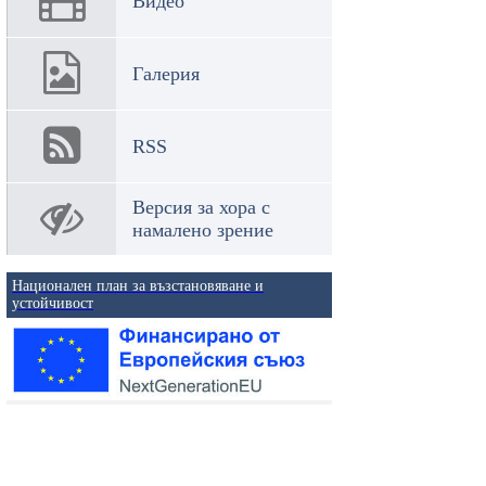
Видео
Галерия
RSS
Версия за хора с
намалено зрение
Национален план за възстановяване и
устойчивост