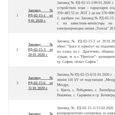
Заповед № РД-02-15-1/09.01.2020 г
устройствен план – парцеларен п
Заповед №
359+483.52 от ЛОТ 2 до км 376+000 
1
РД-02-15-1 от
1, одобрен със Заповед № РД-02-15-
9.01.2020 г.
г. на заместник-министъра на 
електропроводна линия „Тунела“ 20 
Заповед № РД-02-15-3 от 20.01.20
Заповед №
обект:"Трасе и сервитут на подземн
2
РД-02-15-3 от
по плана на с. Драгичево, общин
20.01.2020 г.
сгради, м. в.з.“Приплат“- разширени
гр. София, област София."
Заповед № РД-02-15-6/31.01.2020 г.
Заповед №
линия 110 kV от подстанция „Мездр
3
РД-02-15-6 от
Мездра,
31.01.2020 г.
с. Крета, с. Ребърково, с. Лютибро
Новачене, с. Скравена и гр. Ботевгр
Заповед № РД-02-15-11/13.02.2020
разпределителен газопровод за зах
Заповед №