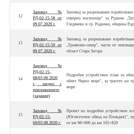
Заповед №
Заповед за разрешаване изработван
12
РД-02-15-58 от
северно насипище“ за Рудник „Тро
09.07.2020 г.
Гледачево и гр. Раднево, община Рад
Заповед №
Заповед за разрешаване изработв
13
РД-02-15-59 от
„Трояново-север“, части от землищ
09.07.2020 г.
област Стара Загора
Заповед №
РД-02-15-
Подробен устройствен план за обе
68/03.08.2020
14
обект Черно море“, за трасето на 
г., заедно с
море
приложениeто
(задание)
Заповед №
Проект на подробен устройствен пла
15
РД-02-15-
(Югоизточен обход на Пловдив)“, пр
69/03.08.2020 г.
от км 98+000 до км 102+820