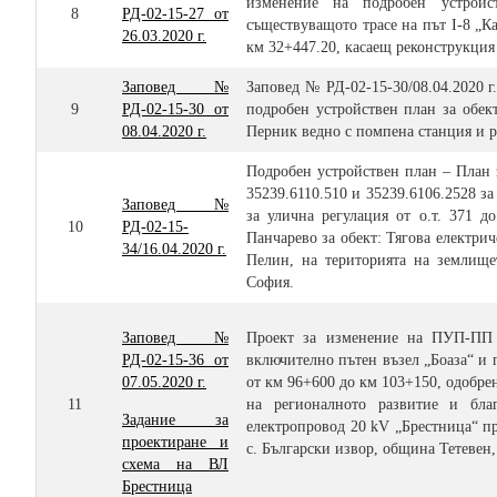
изменение на подробен устрой
8
РД-02-15-27 от
съществуващото трасе на път І-8 „К
26.03.2020 г.
км 32+447.20, касаещ реконструкци
Заповед №
Заповед № РД-02-15-30/08.
0
4.2020 
9
РД-02-15-30 от
подробен устройствен план за обек
08.04.2020 г.
Перник ведно с помпена станция и р
Подробен устройствен план – План 
35239.6110.510 и 35239.6106.2528 з
Заповед №
за улична регулация от о.т. 371 д
10
РД-02-15-
Панчарево за обект: Тягова електри
34/16.04.2020 г.
Пелин, на територията на землище
София.
Заповед №
Проект за изменение на ПУП-ПП 
РД-02-15-36 от
включително пътен възел „Боаза“ и 
07.05.2020 г.
от км 96+600 до км 103+150, одобре
11
на регионалното развитие и благ
Задание за
електропровод 20 kV „Брестница“ п
проектиране и
с. Български извор, община Тетевен,
схема на ВЛ
Брестница