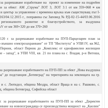
. за разрешаване изработване на проект за изменение на подробен
лан за обект: АМ „Струма” ЛОТ 3, ЛОТ 3.1 от км 359+068 ≡ км
и център за управление с временна връзка към съществуващ път I-
163/04.12.2015 г., поправена със Заповед № РД-02-15-44/03.06.2016
регионалното развитие и благоустройството, за въздушна
kV от км 369+320 до км 370+260
120 г. за разрешаване изработване на ПУП-Парцеларен план за
о външно електрозахранване“ от ТП “Института“ в УПИ ІV, кв.962,
а Перник, област Перник до „Комплекс от еднофамилни жилищни
е – запад“, в УПИ VІІІ, кв. 21 по плана на с. Владая, р-н Витоша,
 за разрешаване изработването на ПУП-ПП за обект „Нова въздушна
а“ до подстанция „Ботевград“ на територията на землищата на гр.
д и с. Лютидол, община Мездра, област Враца и на с. Рашково, с.
ад, община Ботевград, Софийска област
 г. за разрешаване изработването на ПУП-ПП за обект „Директен
ранване на новоизграждаща се производствена мощност на „Каолин“