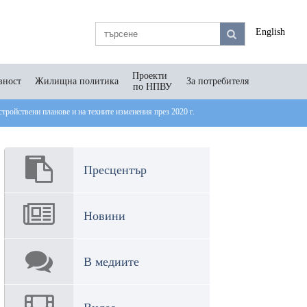
English
Проекти
вност
Жилищна политика
За потребителя
по НПВУ
устройствени планове и на техните изменения през 2020 г.
Пресцентър
Новини
В медиите