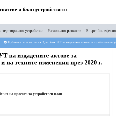
звитие и благоустройството
-териториално устройство
Регионално развитие
Енергийна ефекти
Публичен регистър по чл. 3, ал. 4 от ЗУТ на издадените актове за изработване на 
ЗУТ на издадените актове за
и на техните изменения през 2020 г.
бхват
на проекта за устройствен план