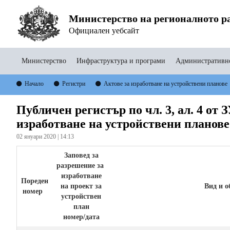
Министерство на регионалното ра
Официален уебсайт
Министерство
Инфраструктура и програми
Административно
Начало
Регистри
Актове за изработване на устройствени планове
Публичен регистър по чл. 3, ал. 4 от 
изработване на устройствени планове 
02 януари 2020 | 14:13
Заповед за
разрешение
за
изработване
Пореден
на проект за
Вид и о
номер
устройствен
план
номер/дата