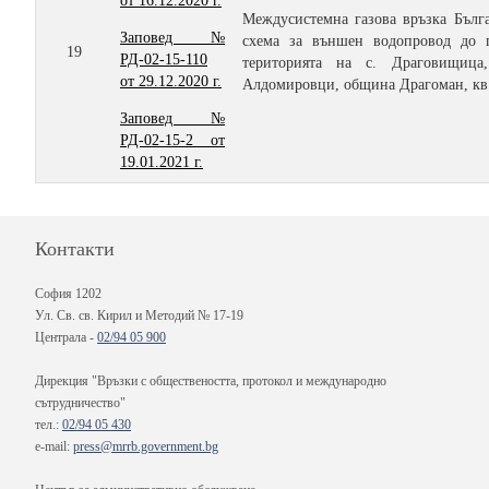
от 16.12.2020 г.
Междусистемна газова връзка Бълга
Заповед №
схема за външен водопровод до п
19
РД-02-15-110
територията на с. Драговищица
от 29.12.2020 г.
Алдомировци, община Драгоман, кв.
Заповед №
РД-02-15-2 от
19.01.2021 г.
Контакти
София 1202
Ул. Св. св. Кирил и Методий № 17-19
Централа -
02/94 05 900
Дирекция "Връзки с обществеността, протокол и международно
сътрудничество"
тел.:
02/94 05 430
e-mail:
press@mrrb.government.bg