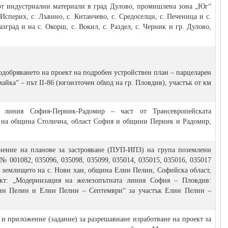
от индустриални материали в град Дулово, промишлена зона „Юг“
Исперих, с. Лъвино, с. Китанчево, с. Средоселци, с. Печеница и с.
зград и на с. Окорш, с. Вокил, с. Раздел, с. Черник и гр. Дулово,
одобряването на проект на подробен устройствен план – парцеларен
майка“ – път II-86 (югоизточен обход на гр. Пловдив), участък от км
а линия София-Перник-Радомир – част от Трансевропейската
а на община Столична, област София и общини Перник и Радомир,
нение на планове за застрояване (ПУП-ИПЗ) на група поземлени
 001082, 035096, 035098, 035099, 035014, 035015, 035016, 035017
в землището на с. Нови хан, община Елин Пелин, Софийска област,
кт: „Модернизация на железопътната линия София – Пловдив:
ин Пелин и Елин Пелин – Септември“ за участък Елин Пелин –
. и приложени
e
(
задание
) за
разрешавнане изработване на проект за