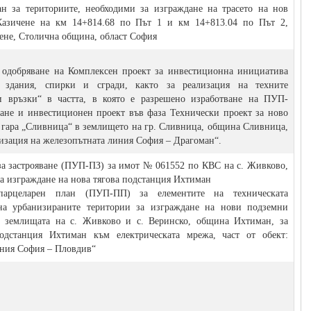
 за териториите, необходими за изграждане на трасето на нов
 Казичене на км 14+814.68 по Път 1 и км 14+813.04 по Път 2,
ене, Столична община, област София
о одобряване на Комплексен проект за инвестиционна инициатива
 здания, спирки и сгради, както за реализация на техните
 връзки“ в частта, в която е разрешено изработване на ПУП-
ване и инвестиционен проект във фаза Технически проект за ново
 гара „Сливница“ в землището на гр. Сливница, община Сливница,
изация на железопътната линия София – Драгоман“.
за застрояване (ПУП-ПЗ) за имот № 061552 по КВС на с. Живково,
а изграждане на нова тягова подстанция Ихтиман
парцеларен план (ПУП-ПП) за елементите на техническата
на урбанизираните територии за изграждане на нови подземни
 землищата на с. Живково и с. Веринско, община Ихтиман, за
одстанция Ихтиман към електрическата мрежа, част от обект:
иния София – Пловдив“