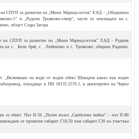
е на СПУП за развитие на „Мини Марица-изток“ ЕАД - „Обединено
яново-1“ и „Рудник Трояново-север“, части от землищата на с.
нево, област Стара Загора
ане на СПУП за развитие на „Мини Марица-изток“ ЕАД - Рудник
ата на с. Бели бряг, с. Любеново и с. Трояново, община Раднево,
кт: „Включване на води от воден обект Шокъров канал във воден
тръбопровод, попадащо в ПИ 10135.2576.1, в акваторията на Черно
н за обект: Път II-56 „Пътен възел „Скобелева майка“ – път II-86
ивеждане от проектен габарит Г10,50 към габарит Г20 на участъка