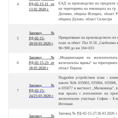
ЕАД за производство на продукти 
4
РД-02-15-11 от
на територията на землищата на гр. 
13.02.2020 г.
Делчево, община Исперих, област Ра
община Дулово, област Силистра
Заповед №
Прекратяване на производството по 
5
РД-02-15-
план за обект: Път II-56 „Скобелева 
20/10.03.2020 г
.
96+900 до км 104+033
Заповед №
„Модернизация на железопътнат
6
РД-02-15-23 от
железопътна мрежа“ на територият
18.03.2020 г
област Перник
Подробен устройствен план – изме
имоти №№ 035003, 035004, 035006, №
Заповед №
и 035077 в местност „Милковица“, 
7
РД-02-15-
във връзка с изпълнение на прое
24/23.03.2020 г.
железопътни участъци София – Ел
Ихтиман
Заповед № РД-02-15-
27
/
26
.
03
.2020 г
Заповед №