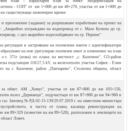
ствен план – парцеларен план за обект: Модернизация на
алотина - СОП“ от км 1+000 до км 48+270, участък от км 1+000 до
я на съществуващи инженерни мрежи
г. и приложени
e
(
задание
) за
разрешаване изработване на проект на
т: „Аварийно изграждане на водопровод от с. Мало Бучино до гр.
езервоар, с цел аварийно водоснабдяване на гр. Перник“
за регулация и застрояване на поземлени имоти с идентификатори
а образуване на нов урегулиран поземлен имот и изменение на план
о о.т. 371г (нова) по плана на местност „с. Казичене“, СО-район
ческа подстанция 110/27,5 kV, за железопътен участък София – Елин
то на с. Казичене, район „Панчарево“, Столична община, област
за обект: АМ „Хемус“, участък от км 87+800 до км 103+150,
пътен възел „Дерманци“, подучастъци от км 87+800 до км 94+960 и
н със Заповед № РД-02-15-139/29.07.2019 г. на заместник-министъра
оустройството, в частта от плана, касаеща реконструкция на
ри км 89+329 (изместен на км 89+520), разположен в землището на
 област Ловеч.