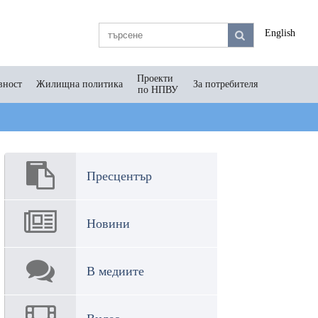
English
Проекти
вност
Жилищна политика
За потребителя
по НПВУ
Пресцентър
Новини
В медиите