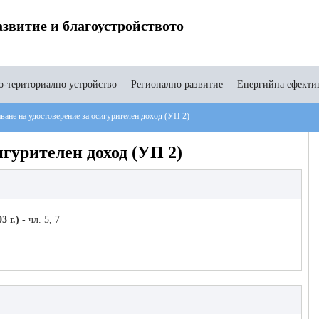
звитие и благоустройството
-териториално устройство
Регионално развитие
Енергийна ефекти
ване на удостоверение за осигурителен доход (УП 2)
игурителен доход (УП 2)
3 г.)
- чл. 5, 7