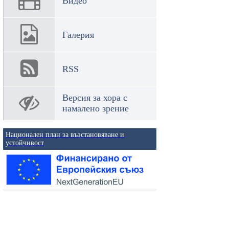
Видео
Галерия
RSS
Версия за хора с
намалено зрение
Национален план за възстановяване и
устойчивост