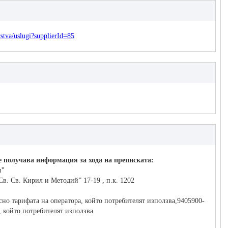
stva/uslugi?supplierId=85
е получава информация за хода на преписката:
и"
Св. Св. Кирил и Методий” 17-19 , п.к. 1202
но тарифата на оператора, който потребителят използва,9405900-
, който потребителят използва