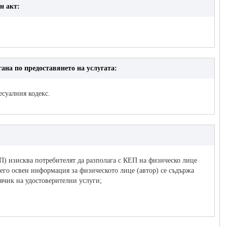
н акт:
ана по предоставянето на услугата:
есуалния кодекс.
П) изисква потребителят да разполага с КЕП на физическо лице
его освен информация за физическото лице (автор) се съдържа
авчик на удостоверителни услуги;