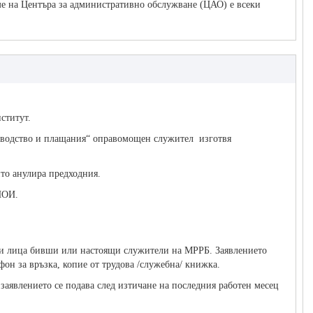
еме на Центъра за административно обслужване (ЦАО) е всеки
ститут.
товодство и плащания“ оправомощен служител изготвя
то анулира предходния.
НОИ.
ески лица бивши или настоящи служители на МРРБ. Заявлението
ефон за връзка, копие от трудова /служебна/ книжка.
аявлението се подава след изтичане на последния работен месец