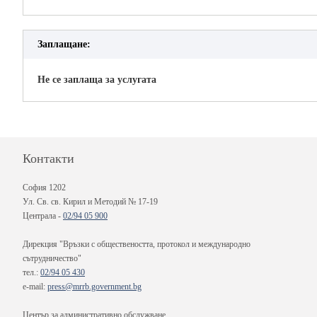
Заплащане:
Не се заплаща за услугата
Контакти
София 1202
Ул. Св. св. Кирил и Методий № 17-19
Централа -
02/94 05 900
Дирекция "Връзки с обществеността, протокол и международно
сътрудничество"
тел.:
02/94 05 430
e-mail:
press@mrrb.government.bg
Център за административно обслужване