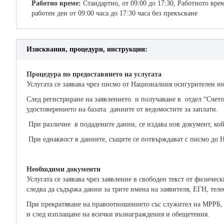
Работно време:
Стандартно, от 09:00 до 17:30, Работното вр
работен ден от 09:00 часа до 17:30 часа без прекъсване
Изисквания, процедури, инструкции:
Процедура по предоставянето на услугата
Услугата се заявава чрез писмо от Националния осигурителен ин
След регистриране на заявлението и получаване в отдел “Сче
удостоверението на базата данните от ведомостите за заплати.
При различие в подадените данни, се издава нов документ, кой
При еднаквост в данните, същите се потвърждават с писмо до 
Необходими документи
Услугата се заявава чрез заявление в свободен текст от физич
следва да съдържа данни за трите имена на заявителя, ЕГН, тел
При прекратяване на правоотношението със служител на МРРБ, з
и след изплащане на всички възнаграждения и обещетения.