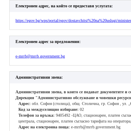
Електронен адрес, на който се предоставя услугата:
https://egov.bg/wps/portal/egov/dostavchitsi%20na%20uslugi/minister
Електронен адрес за предложения:
e-mrrb@mrrb.government.bg
Административни звена:
Административни звена, в които се подават документите и с
Дирекция "Административно обслужване и човешки ресурс
Адрес:
обл. София (столица), общ. Столична, гр. София , ул. „
Код за междуселищно избиране:
02
Телефон за връзка:
9405492 -ЦАО, стационарен, платен съглас
централа, стационарен, платен съгласно тарифата на оператора
Адрес на електронна поща:
e-mrrb@mrrb.government.bg