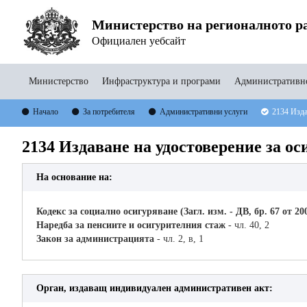
Министерство на регионалното ра
Официален уебсайт
Министерство
Инфраструктура и програми
Административно
Начало
За потребителя
Административни услуги
2134 Изда
2134 Издаване на удостоверение за ос
На основание на:
Кодекс за социално осигуряване (Загл. изм. - ДВ, бр. 67 от 200
Наредба за пенсиите и осигурителния стаж
- чл. 40, 2
Закон за администрацията
- чл. 2, в, 1
Орган, издаващ индивидуален административен акт: