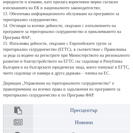
нередности и измами, като прилага корективни мерки съгласно
изискванията на ЕК и националното законодателство;
13. Обезпечава информационното обслужване на програмите за
териториално сътрудничество;
14. Отговаря за всички дейности, свързани с изпълнението на
програмите за териториално сътрудничество и приключването на
Програма ФАР;
15. Изпълнява дейности, свързани с Европейските групи за
териториално сътрудничество (ЕГТС), в съответствие с Правилника
за реда за водене на регистрите при Министерството на регионалното
развитие и благоустройството на ЕГТС със седалище в Република
България и на българските юридически лица, които членуват в ЕГТС,
чието седалище се намира в друга държава – членка на ЕС.
Дирекция „Управление на териториалното сътрудничество“ е
правоприемник на всички права и задължения по програмите за
териториално сътрудничество и по Програма ФАР.
Пресцентър
Новини