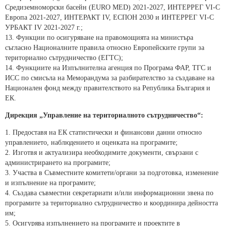
Средиземноморски басейн (EURO MED) 2021-2027, ИНТЕРРЕГ VІ-С
Европа 2021-2027, ИНТЕРАКТ ІV, ЕСПОН 2030 и ИНТЕРРЕГ VI-С
УРБАКТ IV 2021-2027 г.;
13. Функции по осигуряване на правомощията на министъра
съгласно Националните правила относно Европейските групи за
териториално сътрудничество (ЕГТС);
14. Функциите на Изпълнителна агенция по Програма ФАР, ТГС и
ИСС по смисъла на Меморандума за разбирателство за създаване на
Национален фонд между правителството на Република България и
ЕК.
Дирекция „Управление на териториалното сътрудничество“:
1. Предоставя на ЕК статистически и финансови данни относно
управлението, наблюдението и оценката на програмите;
2. Изготвя и актуализира необходимите документи, свързани с
администрирането на програмите;
3. Участва в Съвместните комитети/органи за подготовка, изменение
и изпълнение на програмите;
4. Създава съвместни секретариати и/или информационни звена по
програмите за териториално сътрудничество и координира дейността
им;
5. Осигурява изпълнението на програмите и проектите в