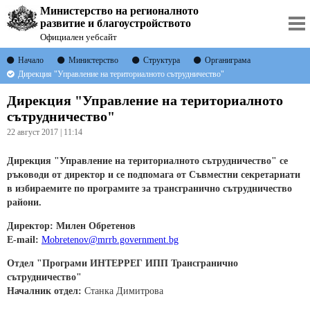
Министерство на регионалното
развитие и благоустройството
Официален уебсайт
Начало
Министерство
Структура
Органиграма
Дирекция "Управление на териториалното сътрудничество"
Дирекция "Управление на териториалното
сътрудничество"
22 август 2017 | 11:14
Дирекция "Управление на териториалното сътрудничество" се
ръководи от директор и се подпомага от Съвместни секретариати
в избираемите по програмите за трансгранично сътрудничество
райони.
Директор: Милен Обретенов
E-mail:
Mobretenov@mrrb.government.bg
Отдел "Програми
ИНТЕРРЕГ ИПП Трансгранично
сътрудничество"
Началник отдел:
Станка Димитрова