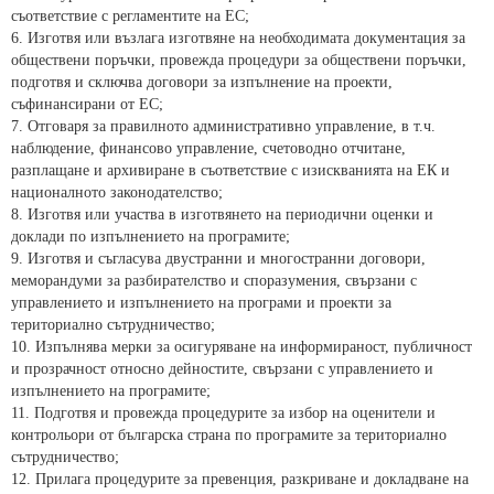
съответствие с регламентите на ЕС;
6. Изготвя или възлага изготвяне на необходимата документация за
обществени поръчки, провежда процедури за обществени поръчки,
подготвя и сключва договори за изпълнение на проекти,
съфинансирани от ЕС;
7. Отговаря за правилното административно управление, в т.ч.
наблюдение, финансово управление, счетоводно отчитане,
разплащане и архивиране в съответствие с изискванията на ЕК и
националното законодателство;
8. Изготвя или участва в изготвянето на периодични оценки и
доклади по изпълнението на програмите;
9. Изготвя и съгласува двустранни и многостранни договори,
меморандуми за разбирателство и споразумения, свързани с
управлението и изпълнението на програми и проекти за
териториално сътрудничество;
10. Изпълнява мерки за осигуряване на информираност, публичност
и прозрачност относно дейностите, свързани с управлението и
изпълнението на програмите;
11. Подготвя и провежда процедурите за избор на оценители и
контрольори от българска страна по програмите за териториално
сътрудничество;
12. Прилага процедурите за превенция, разкриване и докладване на