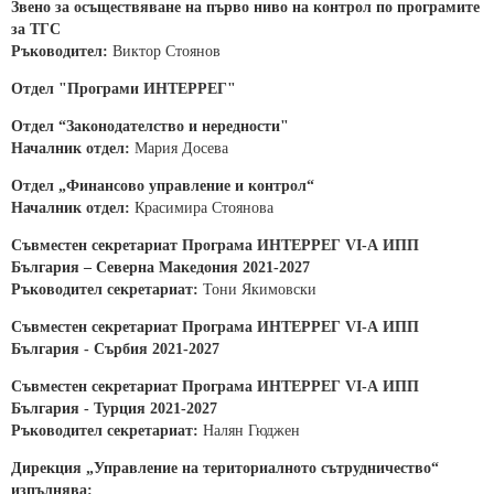
Звено за осъществяване на първо ниво на контрол по програмите
за ТГС
Ръководител:
Виктор Стоянов
Отдел "Програми ИНТЕРРЕГ"
Отдел “Законодателство и нередности"
Началник отдел:
Мария Досева
Отдел „Финансово управление и контрол“
Началник отдел:
Красимира Стоянова
Съвместен секретариат Програма ИНТЕРРЕГ
VІ-А ИПП
България –
Северна
Македония
2021-2027
Ръководител секретариат:
Тони Якимовски
Съвместен секретариат Програма ИНТЕРРЕГ VІ-А ИПП
България - Сърбия 2021-2027
Съвместен секретариат Програма ИНТЕРРЕГ
VІ-А ИПП
България - Турция
2021-2027
Ръководител секретариат:
Налян Гюджен
Дирекция „Управление на териториалното сътрудничество“
изпълнява: