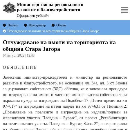
Министерство на регионалното
развитие и благоустройството
Официален уебсайт
Начало
Пресцентър
Обяви
Отчуждаване на имоти на територията на община Стара Загора
Отчуждаване на имоти на територията на
община Стара Загора
04 август 2022 | 12:48
О Б Я В Л Е Н И Е
Заместник министър-председателят и министър на регионалното
развитие и благоустройството, на основание чл. 34а, ал. 3 от Закона
за държавната собственост (ЗДС) обявява, че е започнала процедура
по отчуждаване на имоти и части от имоти - частна собственост, за
държавна нужда за изграждане на Подобект 17 „Пътен прелез на км
97+617“ за изграждане на пътен надлез на км 97+631 от Позиция 2:
„Премахване на прелезите и изграждане на надлези/подлези за
железопътен участък Пловдив – Бургас“, от проект „Рехабилитация
на железопътния участък Пловдив – Бургас, Фаза 2“, на територията
на община Стара Загора, област Стара Загора, подробно описани в