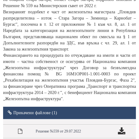
Решение № 559 на Министерския съвет от 2022 г.
Визираният подобект е част от железопътна магистрала „Пловдив
разпределителна – изток – Стара Загора – Зимница – Карнобат –
Бургас“, посочена в т. 12 от приложение № 1 към чл. 8, ал. 1 от
Наредбата за категоризация на железопътните линии в Република
България, представляваща национален обект по смисъла на § 1 от
Допълнителните разпоредби на ЗДС, във връзка с чл. 29, ал. 1 от
Закона за железопътния транспорт.
Финансирането на процедурата по отчуждаване на имоти и части от
имоти – частна собственост се осигурява от Национална компания
„Железопътна инфраструктура“ чрез Договор за безвъзмездна
финансова помощ № BG 16M1OP001-1.001-0003 по проект
„Рехабилитация на железопътния участък Пловдив-Бургас, Фаза 2“,
за финансиране чрез Оперативна програма „Транспорт и транспортна
инфраструктура 2014 – 2020 г.“, с бенефициент Национална компания
„Железопътна инфраструктура“.
Прикачени файлове (1)
Решение №559 от 29.07.2022