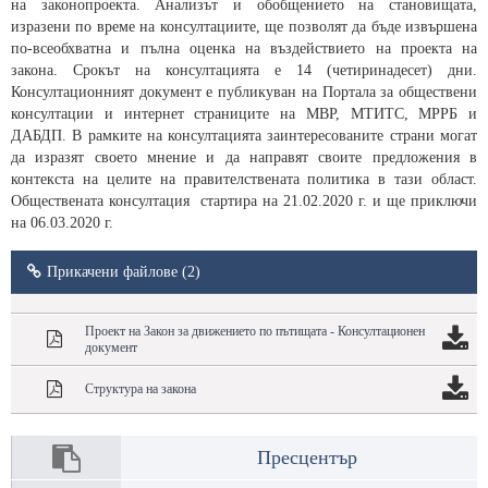
на законопроекта. Анализът и обобщението на становищата,
изразени по време на консултациите, ще позволят да бъде извършена
по-всеобхватна и пълна оценка на въздействието на проекта на
закона. Срокът на консултацията е 14 (четиринадесет) дни.
Консултационният документ е публикуван на Портала за обществени
консултации и интернет страниците на МВР, МТИТС, МРРБ и
ДАБДП. В рамките на консултацията заинтересованите страни могат
да изразят своето мнение и да направят своите предложения в
контекста на целите на правителствената политика в тази област.
Обществената консултация стартира на 21.02.2020 г. и ще приключи
на 06.03.2020 г.
Прикачени файлове (2)
Проект на Закон за движението по пътищата - Консултационен
документ
Структура на закона
Пресцентър