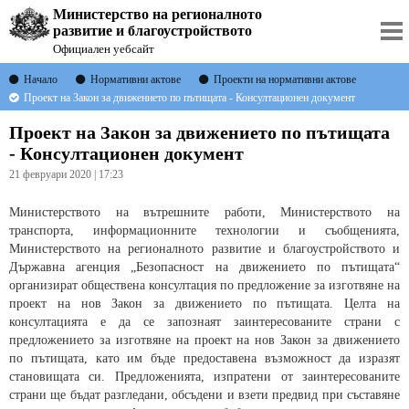
Министерство на регионалното
развитие и благоустройството
Официален уебсайт
Начало
Нормативни актове
Проекти на нормативни актове
Проект на Закон за движението по пътищата - Консултационен документ
Проект на Закон за движението по пътищата
- Консултационен документ
21 февруари 2020 | 17:23
Министерството на вътрешните работи, Министерството на
транспорта, информационните технологии и съобщенията,
Министерството на регионалното развитие и благоустройството и
Държавна агенция „Безопасност на движението по пътищата“
организират обществена консултация по предложение за изготвяне на
проект на нов Закон за движението по пътищата. Целта на
консултацията е да се запознаят заинтересованите страни с
предложението за изготвяне на проект на нов Закон за движението
по пътищата, като им бъде предоставена възможност да изразят
становищата си. Предложенията, изпратени от заинтересованите
страни ще бъдат разгледани, обсъдени и взети предвид при съставяне